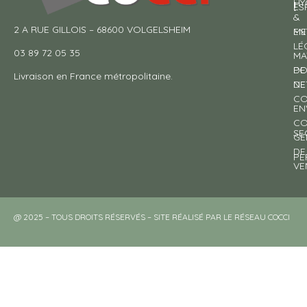
HY
!
ES
&
2 A RUE GILLOIS – 68600 VOLGELSHEIM
EN
ME
LÉ
03 89 72 05 35
MA
DE
PO
Livraison en France métropolitaine.
NE
DE
CO
EN
CO
SE
GE
DE
PE
VE
@ 2025 – TOUS DROITS RÉSERVÉS – SITE RÉALISÉ PAR LE RÉSEAU COCCI