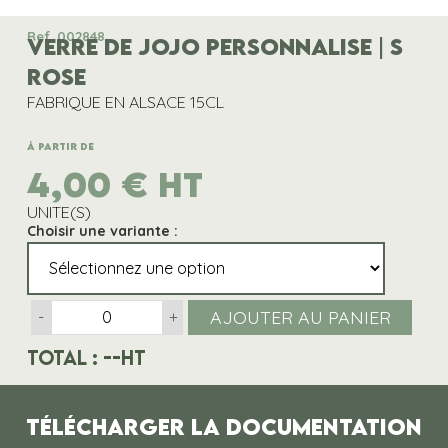
Ref. 002848
VERRE DE JOJO PERSONNALISE | S
ROSE
FABRIQUE EN ALSACE 15CL
À partir de
4,00
€
HT
UNITE(S)
Choisir une variante :
AJOUTER AU PANIER
-
+
Total :
--
HT
Télécharger la documentation