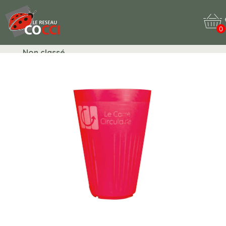
0
Non classé