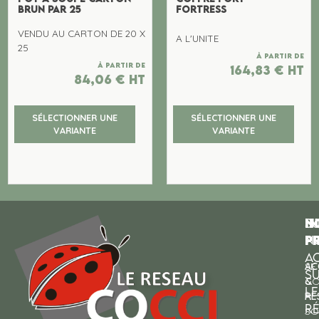
BRUN PAR 25
FORTRESS
VENDU AU CARTON DE 20 X
A L'UNITE
25
À partir de
À partir de
164,83
€
ht
84,06
€
ht
SÉLECTIONNER UNE
SÉLECTIONNER UNE
VARIANTE
VARIANTE
N
I
SU
p
P
N
AC
AC
SE
S
&
CO
LE
RE
À
R
SO