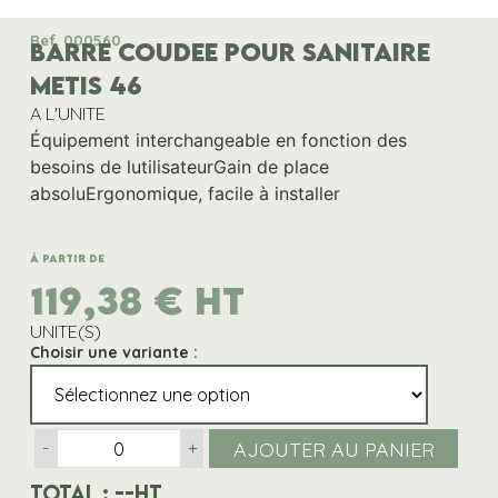
Ref. 000560
BARRE COUDEE POUR SANITAIRE
METIS 46
A L'UNITE
Équipement interchangeable en fonction des
besoins de lutilisateurGain de place
absoluErgonomique, facile à installer
À partir de
119,38
€
HT
UNITE(S)
Choisir une variante :
AJOUTER AU PANIER
-
+
Total :
--
HT