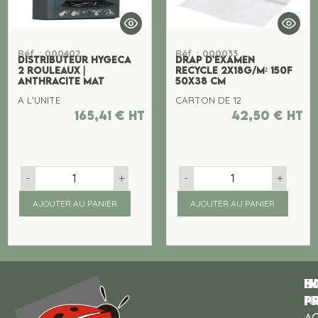
Réf. : 000402
Réf. : 000033
DISTRIBUTEUR HYGECA
DRAP D'EXAMEN
2 ROULEAUX |
RECYCLE 2x18g/m² 150F
ANTHRACITE MAT
50x38 cm
A L'UNITE
CARTON DE 12
165,41
€
ht
42,50
€
ht
-
+
-
+
AJOUTER AU PANIER
AJOUTER AU PANIER
N
I
SU
p
P
N
AC