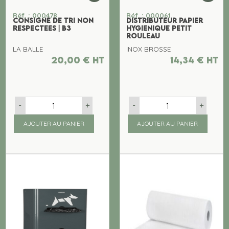
Réf. : 000478
Réf. : 000061
CONSIGNE DE TRI NON
DISTRIBUTEUR PAPIER
RESPECTEES | B3
HYGIENIQUE PETIT
ROULEAU
LA BALLE
INOX BROSSE
20,00
€
ht
14,34
€
ht
-
+
-
+
AJOUTER AU PANIER
AJOUTER AU PANIER