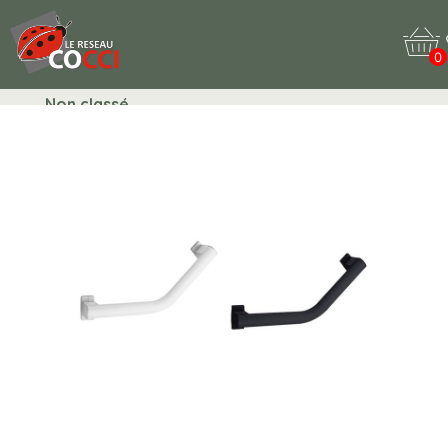
0
Non classé