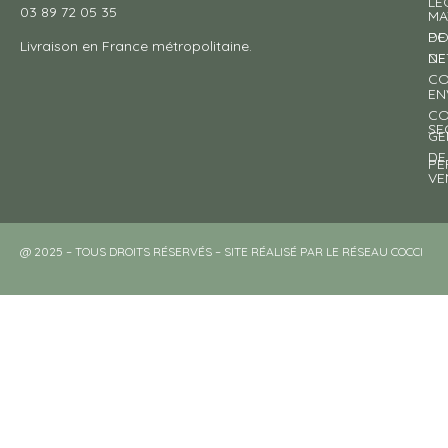
LÉ
03 89 72 05 35
MA
DE
PO
Livraison en France métropolitaine.
NE
DE
CO
EN
CO
SE
GE
DE
PE
VE
@ 2025 – TOUS DROITS RÉSERVÉS – SITE RÉALISÉ PAR LE RÉSEAU COCCI