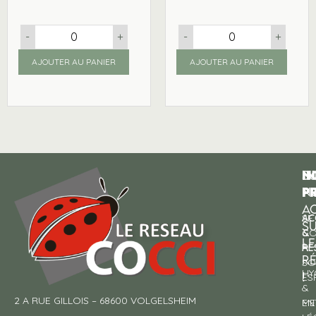
-
+
-
+
AJOUTER AU PANIER
AJOUTER AU PANIER
N
I
SU
p
P
N
AC
AC
SE
S
&
CO
LE
RE
À
R
SO
HY
!
ES
&
2 A RUE GILLOIS – 68600 VOLGELSHEIM
EN
ME