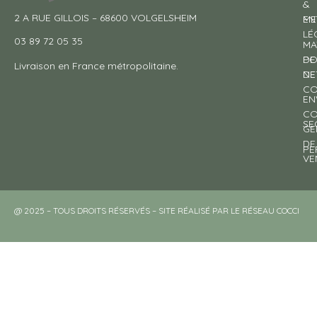
&
2 A RUE GILLOIS – 68600 VOLGELSHEIM
EN
ME
LÉ
03 89 72 05 35
MA
DE
PO
Livraison en France métropolitaine.
NE
DE
CO
EN
CO
SE
GE
DE
PE
VE
@ 2025 – TOUS DROITS RÉSERVÉS – SITE RÉALISÉ PAR LE RÉSEAU COCCI