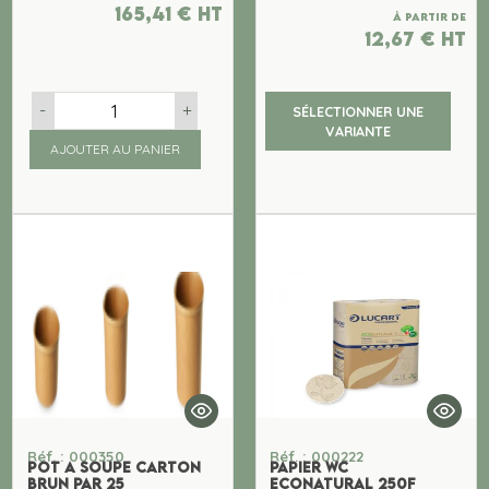
165,41
€
ht
À partir de
12,67
€
ht
-
+
SÉLECTIONNER UNE
VARIANTE
AJOUTER AU PANIER
Réf. : 000350
Réf. : 000222
POT A SOUPE CARTON
PAPIER WC
BRUN PAR 25
ECONATURAL 250F