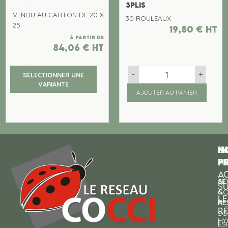
3PLIS
VENDU AU CARTON DE 20 X
30 ROULEAUX
25
19,80
€
ht
À partir de
84,06
€
ht
-
+
SÉLECTIONNER UNE
VARIANTE
AJOUTER AU PANIER
N
I
SU
p
P
N
AC
AC
SE
S
&
CO
LE
RE
À
R
SO
HY
!
ES