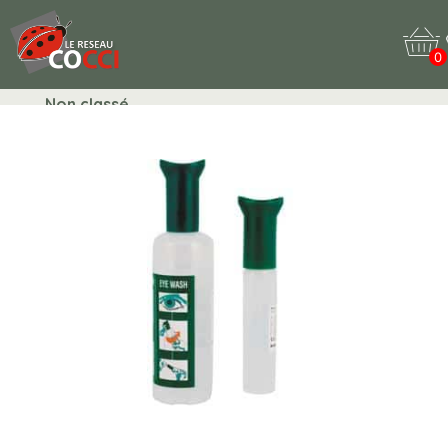
0
Non classé