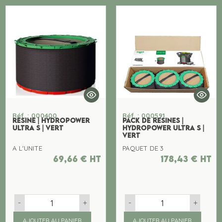
Réf. : 000400
Réf. : 000591
RESINE | HYDROPOWER
PACK DE RESINES |
ULTRA S | VERT
HYDROPOWER ULTRA S |
VERT
A L'UNITE
PAQUET DE 3
69,66
€
ht
178,43
€
ht
-
+
-
+
AJOUTER AU PANIER
AJOUTER AU PANIER