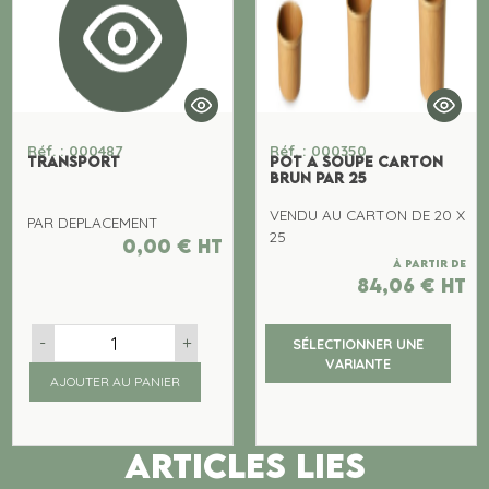
Réf. : 000487
Réf. : 000350
TRANSPORT
POT A SOUPE CARTON
BRUN PAR 25
VENDU AU CARTON DE 20 X
PAR DEPLACEMENT
25
0,00
€
ht
À partir de
84,06
€
ht
-
+
SÉLECTIONNER UNE
VARIANTE
AJOUTER AU PANIER
ARTICLES LIES