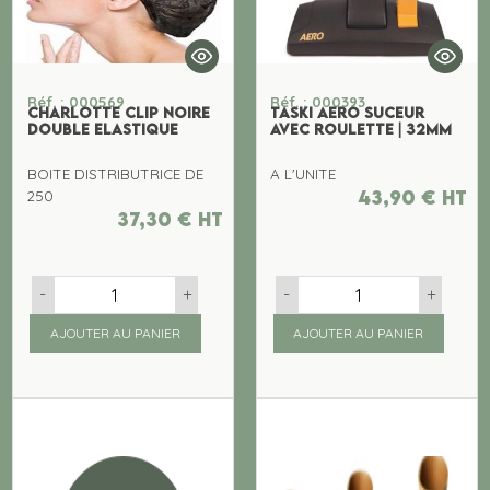
Réf. : 000569
Réf. : 000393
CHARLOTTE CLIP NOIRE
TASKI AERO SUCEUR
DOUBLE ELASTIQUE
AVEC ROULETTE | 32MM
BOITE DISTRIBUTRICE DE
A L'UNITE
43,90
€
ht
250
37,30
€
ht
-
+
-
+
AJOUTER AU PANIER
AJOUTER AU PANIER