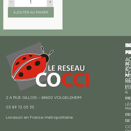
-
+
AJOUTER AU PANIER
N
I
SU
p
P
N
AC
AC
SE
S
&
CO
LE
RE
À
R
SO
HY
!
ES
&
2 A RUE GILLOIS – 68600 VOLGELSHEIM
EN
ME
LÉ
03 89 72 05 35
MA
DE
PO
Livraison en France métropolitaine.
NE
DE
CO
EN