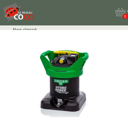
0
Non classé