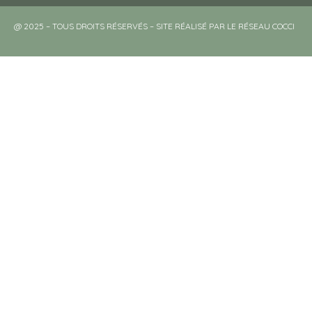
@ 2025 – TOUS DROITS RÉSERVÉS – SITE RÉALISÉ PAR LE RÉSEAU COCCI