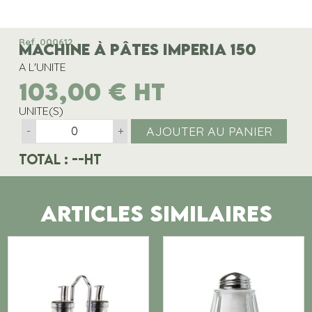
Ref. 000612
MACHINE À PÂTES IMPERIA 150
A L'UNITE
103,00
€
HT
UNITE(S)
AJOUTER AU PANIER
-
+
Total :
--
HT
ARTICLES SIMILAIRES