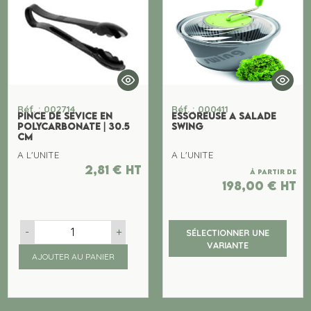
Réf. : 002714
Réf. : 000411
PINCE DE SEVICE EN
ESSOREUSE A SALADE
POLYCARBONATE | 30.5
SWING
CM
A L'UNITE
A L'UNITE
2,81
€
ht
À partir de
198,00
€
ht
-
+
SÉLECTIONNER UNE
VARIANTE
AJOUTER AU PANIER