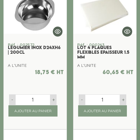
Réf. : 002572
Réf. : 000263
LEGUMIER INOX D24XH6
LOT 4 PLAQUES
| 200CL
FLEXIBLES EPAISSEUR 1.5
MM
A L'UNITE
A L'UNITE
18,75
€
ht
60,65
€
ht
-
+
-
+
AJOUTER AU PANIER
AJOUTER AU PANIER