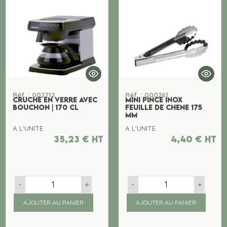
Réf. : 002712
Réf. : 000261
CRUCHE EN VERRE AVEC
MINI PINCE INOX
BOUCHON | 170 CL
FEUILLE DE CHENE 175
MM
A L'UNITE
A L'UNITE
35,23
€
ht
4,40
€
ht
-
+
-
+
AJOUTER AU PANIER
AJOUTER AU PANIER