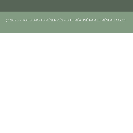
@ 2025 – TOUS DROITS RÉSERVÉS – SITE RÉALISÉ PAR LE RÉSEAU COCCI