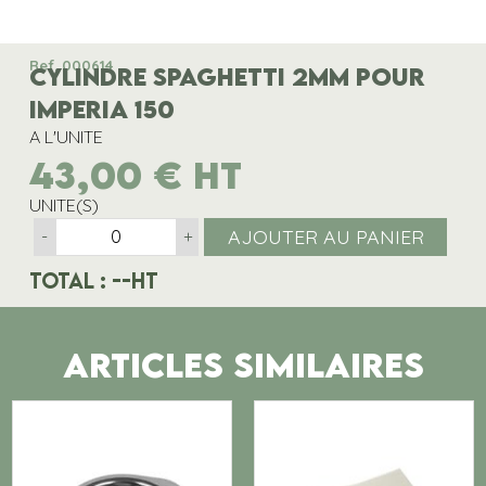
Ref. 000614
CYLINDRE SPAGHETTI 2MM POUR
IMPERIA 150
A L'UNITE
43,00
€
HT
UNITE(S)
AJOUTER AU PANIER
-
+
Total :
--
HT
ARTICLES SIMILAIRES