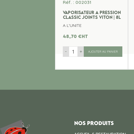
Réf. : 002031
VAPORISATEUR A PRESSION
CLASSIC JOINTS VITON | 8L
A L'UNITE
48,70
€
ht
-
+
AJOUTER AU PANIER
Nos produits