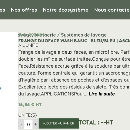
es
Nos offres
Notre écosystème
Nous contacte
Ref. 002684
ayage, lavage, brosserie / Systèmes de lavage
FRANGE DUOFACE WASH BASIC | BLEU/BLEU | 45C
A L'UNITE
Frange de lavage à deux faces, en microfibre. Parf
doubler les m² de surface traitée.Conçue pour être
Face.Résistance accrue grâce à la soudure par ul
couture. Forme centrale qui garantit un accrochage
d’hygiène par l’absence de poches et d’espaces où l
Excellentecollecte des résidus de saleté. Très bonn
du lavage.APPLICATIONSPour...
Lire la suite
15,56
€
HT
UNITE(S)
Total :
--
HT
-
+
AJOUTER AU PANIER