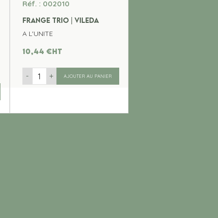
Réf. : 002010
FRANGE TRIO | VILEDA
A L'UNITE
10,44
€
ht
-
+
AJOUTER AU PANIER