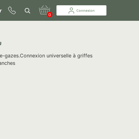
r
Connexion
0
U
e-gazes.Connexion universelle à griffes
anches