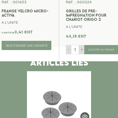
Réf. : 001653
Réf. : 000324
FRANGE VELCRO MICRO-
GRILLES DE PRE-
ACTIVA
IMPREGNATION POUR
CHARIOT ORIGO 2
A L'UNITE
A L'UNITE
3,41
€
ht
À partir de
43,15
€
ht
SÉLECTIONNER UNE VARIANTE
-
+
AJOUTER AU PANIER
ARTICLES LIES