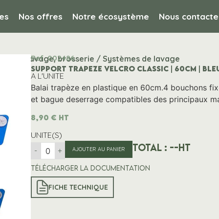
es
Nos offres
Notre écosystème
Nous contacte
Ref. 002486
ayage, lavage, brosserie / Systèmes de lavage
SUPPORT TRAPEZE VELCRO CLASSIC | 60CM | BLE
A L'UNITE
Balai trapèze en plastique en 60cm.4 bouchons fix
et bague deserrage compatibles des principaux m
8,90
€
HT
UNITE(S)
Total :
--
HT
-
+
AJOUTER AU PANIER
Télécharger la documentation
FICHE TECHNIQUE