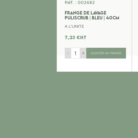
Réf. : 002682
FRANGE DE LAVAGE
PULISCRUB | BLEU | 40CM
A L'UNITE
7,23
€
ht
-
+
AJOUTER AU PANIER