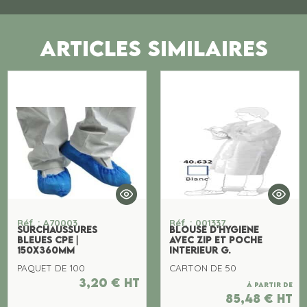
ARTICLES SIMILAIRES
Réf. : A70003
Réf. : 001337
SURCHAUSSURES
BLOUSE D'HYGIENE
BLEUES CPE |
AVEC ZIP ET POCHE
150X360MM
INTERIEUR G.
PAQUET DE 100
CARTON DE 50
3,20
€
ht
À partir de
85,48
€
ht