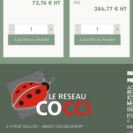
72,76
€
ht
100
284,77
€
ht
-
+
-
+
AJOUTER AU PANIER
AJOUTER AU PANIER
N
I
SU
p
P
N
AC
AC
SE
S
&
CO
LE
RE
À
R
SO
HY
!
ES
&
2 A RUE GILLOIS – 68600 VOLGELSHEIM
EN
ME