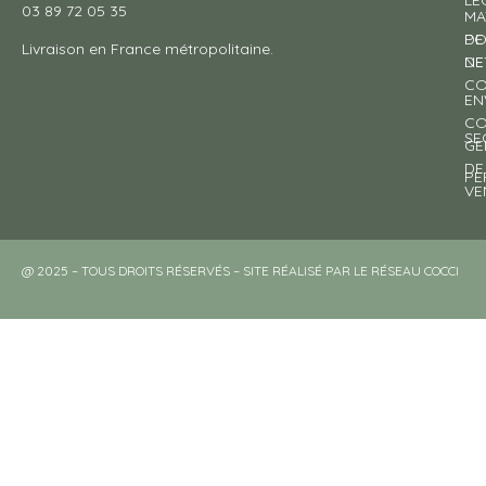
LÉ
03 89 72 05 35
MA
DE
PO
Livraison en France métropolitaine.
NE
DE
CO
EN
CO
SE
GE
DE
PE
VE
@ 2025 – TOUS DROITS RÉSERVÉS – SITE RÉALISÉ PAR LE RÉSEAU COCCI