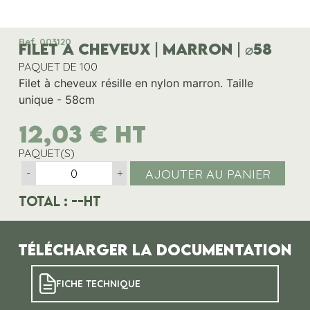
Ref. 003120
FILET A CHEVEUX | MARRON | ⌀58
PAQUET DE 100
Filet à cheveux résille en nylon marron. Taille
unique - 58cm
12,03
€
HT
PAQUET(S)
AJOUTER AU PANIER
-
+
Total :
--
HT
Télécharger la documentation
FICHE TECHNIQUE