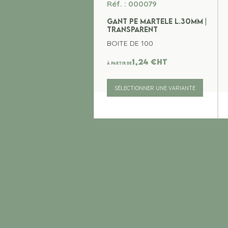
Réf. : 000079
GANT PE MARTELE L.30MM |
TRANSPARENT
BOITE DE 100
1,24
€
ht
À partir de
SÉLECTIONNER UNE VARIANTE