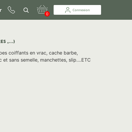
r
Connexion
0
 ,...)
pes coiffants en vrac, cache barbe,
c et sans semelle, manchettes, slip….ETC