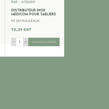
Réf. : A70059
DISTRIBUTEUR INOX
MEDICOM POUR TABLIERS
PE EN ROULEAUX
70,29
€
ht
-
+
AJOUTER AU PANIER