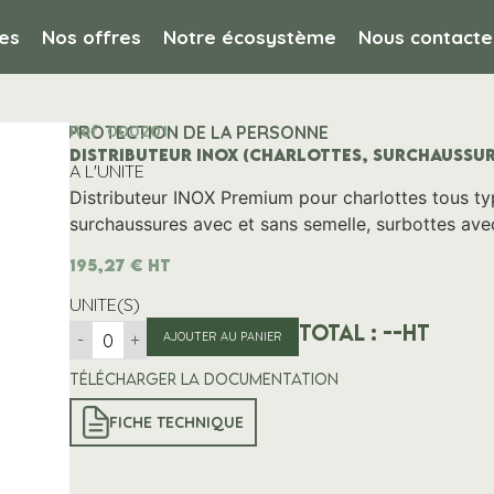
es
Nos offres
Notre écosystème
Nous contacte
Ref. 000201
 cuisine / PROTECTION DE LA PERSONNE
DISTRIBUTEUR INOX (CHARLOTTES, SURCHAUSSURES
A L'UNITE
Distributeur INOX Premium pour charlottes tous ty
surchaussures avec et sans semelle, surbottes ave
195,27
€
HT
UNITE(S)
Total :
--
HT
-
+
AJOUTER AU PANIER
Télécharger la documentation
FICHE TECHNIQUE