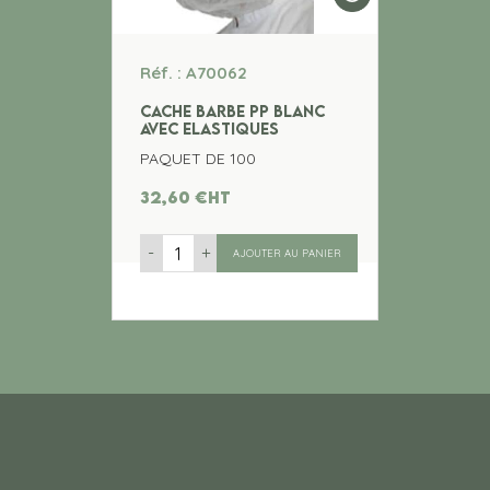
Réf. : A70062
CACHE BARBE PP BLANC
AVEC ELASTIQUES
PAQUET DE 100
32,60
€
ht
-
+
AJOUTER AU PANIER