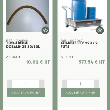
Réf. : 000549
Réf. : 000067
TUYAU BEIGE
CHARIOT PFV 220 / 2
DOSALINGE 30/60L
FÛTS
A L'UNITE
A L'UNITE
10,02
€
ht
577,54
€
ht
-
+
-
+
AJOUTER AU PANIER
AJOUTER AU PANIER