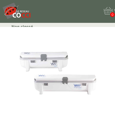
0
Non classé