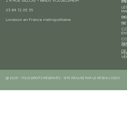
2 A RUE GILLOIS – 68600 VOLGELSHEIM
EN
ME
LÉ
03 89 72 05 35
MA
DE
PO
Livraison en France métropolitaine.
NE
DE
CO
EN
CO
SE
GE
DE
PE
VE
@ 2025 – TOUS DROITS RÉSERVÉS – SITE RÉALISÉ PAR LE RÉSEAU COCCI