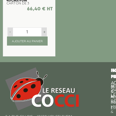
45CMx90M
CARTON DE 3
66,40
€
ht
-
+
AJOUTER AU PANIER
N
I
SU
p
P
N
AC
AC
SE
S
&
CO
LE
RE
À
R
SO
HY
!
ES
&