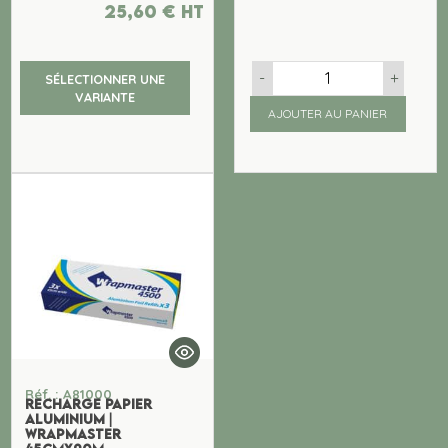
25,60
€
ht
-
+
SÉLECTIONNER UNE
VARIANTE
AJOUTER AU PANIER
Réf. : A81000
RECHARGE PAPIER
ALUMINIUM |
WRAPMASTER