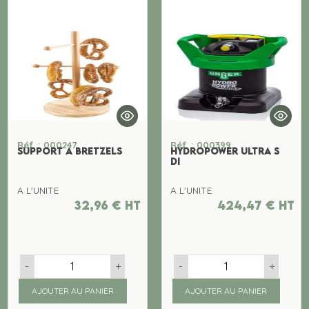
Réf. : 000247
Réf. : 000399
SUPPORT A BRETZELS
HYDROPOWER ULTRA S
DI
A L'UNITE
A L'UNITE
32,96
€
ht
424,47
€
ht
-
+
-
+
AJOUTER AU PANIER
AJOUTER AU PANIER