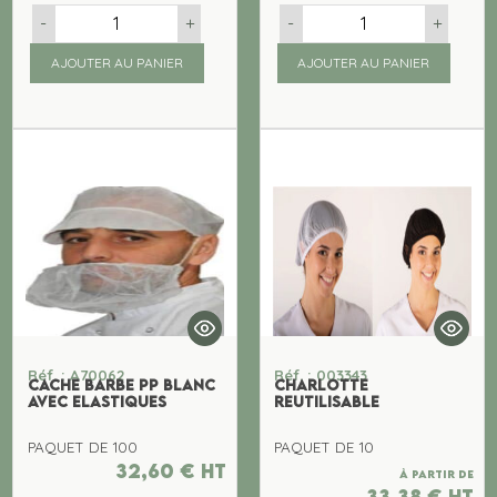
-
+
-
+
AJOUTER AU PANIER
AJOUTER AU PANIER
Réf. : A70062
Réf. : 003343
CACHE BARBE PP BLANC
CHARLOTTE
AVEC ELASTIQUES
REUTILISABLE
PAQUET DE 100
PAQUET DE 10
32,60
€
ht
À partir de
33,38
€
ht