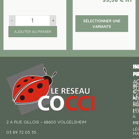
-
+
SÉLECTIONNER UNE
VARIANTE
AJOUTER AU PANIER
N
I
SU
p
P
N
AC
AC
SE
S
&
CO
LE
RE
À
R
SO
HY
!
ES
&
2 A RUE GILLOIS – 68600 VOLGELSHEIM
EN
ME
LÉ
03 89 72 05 35
MA