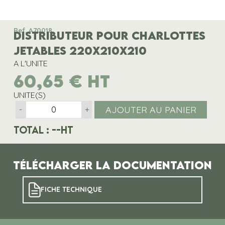
Ref. A70018
DISTRIBUTEUR POUR CHARLOTTES
JETABLES 220x210x210
A L'UNITE
60,65
€
HT
UNITE(S)
AJOUTER AU PANIER
-
+
Total :
--
HT
Télécharger la documentation
FICHE TECHNIQUE