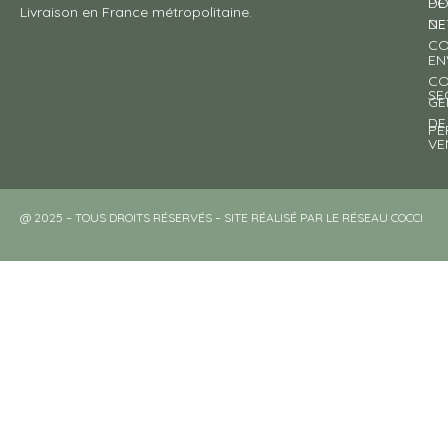
DE
PO
Livraison en France métropolitaine.
NE
DE
CO
EN
CO
SE
GE
DE
PE
VE
@ 2025 – TOUS DROITS RÉSERVÉS – SITE RÉALISÉ PAR LE RÉSEAU COCCI