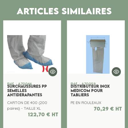
ARTICLES SIMILAIRES
Réf. : A70046
Réf. : A70059
SURCHAUSSURES PP
DISTRIBUTEUR INOX
SEMELLES
MEDICOM POUR
ANTIDERAPANTES
TABLIERS
CARTON DE 400 (200
PE EN ROULEAUX
70,29
€
ht
paires) - TAILLE XL
122,70
€
ht