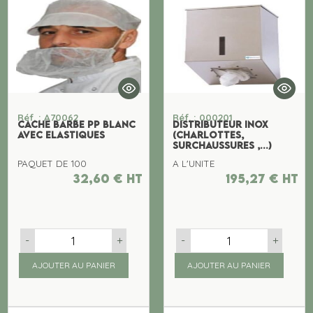
Réf. : A70062
Réf. : 000201
CACHE BARBE PP BLANC
DISTRIBUTEUR INOX
AVEC ELASTIQUES
(CHARLOTTES,
SURCHAUSSURES ,...)
PAQUET DE 100
A L'UNITE
32,60
€
ht
195,27
€
ht
-
+
-
+
AJOUTER AU PANIER
AJOUTER AU PANIER