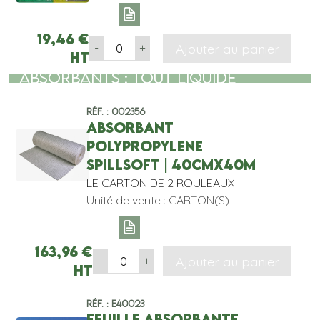
19,46
€
Ajouter au panier
-
+
HT
ABSORBANTS : TOUT LIQUIDE
Réf. : 002356
ABSORBANT
POLYPROPYLENE
SPILLSOFT | 40CMx40M
LE CARTON DE 2 ROULEAUX
Unité de vente : CARTON(S)
163,96
€
Ajouter au panier
-
+
HT
Réf. : E40023
FEUILLE ABSORBANTE