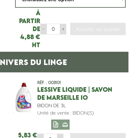
À
partir
de
Ajouter au panier
-
+
4,88
€
HT
NIVERS DU LINGE
Réf. : 003101
LESSIVE LIQUIDE | SAVON
DE MARSEILLE IO
BIDON DE 3L
Unité de vente : BIDON(S)
5,83
€