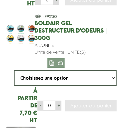
HT
Réf. : F92130
BOLDAIR GEL
DESTRUCTEUR D'ODEURS |
300G
A L'UNITE
Unité de vente : UNITE(S)
À
partir
de
Ajouter au panier
-
+
7,70
€
HT