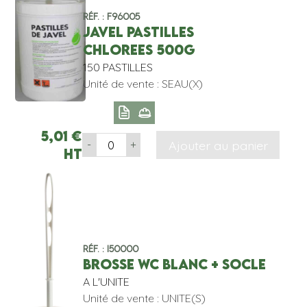
Réf. : F96005
JAVEL PASTILLES
CHLOREES 500G
150 PASTILLES
Unité de vente : SEAU(X)
5,01
€
Ajouter au panier
-
+
HT
Réf. : I50000
BROSSE WC BLANC + SOCLE
A L'UNITE
Unité de vente : UNITE(S)