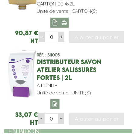
CARTON DE 4x2L
Unité de vente : CARTON(S)
90,87
€
Ajouter au panier
-
+
HT
Réf. : B11005
DISTRIBUTEUR SAVON
ATELIER SALISSURES
FORTES | 2L
A L'UNITE
Unité de vente : UNITE(S)
33,07
€
Ajouter au panier
-
+
HT
EN BIDON