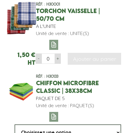
Réf. : H30001
TORCHON VAISSELLE |
50/70 CM
A L'UNITE
Unité de vente : UNITE(S)
1,50
€
Ajouter au panier
-
+
HT
Réf. : H30133
CHIFFON MICROFIBRE
CLASSIC | 38x38CM
PAQUET DE 5
Unité de vente : PAQUET(S)