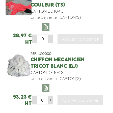
COULEUR (TS)
CARTON DE 10KG
Unité de vente : CARTON(S)
28,97
€
Ajouter au panier
-
+
HT
Réf. : J10000
CHIFFON MECANICIEN
TRICOT BLANC (BJ)
CARTON DE 10KG
Unité de vente : CARTON(S)
53,23
€
Ajouter au panier
-
+
HT