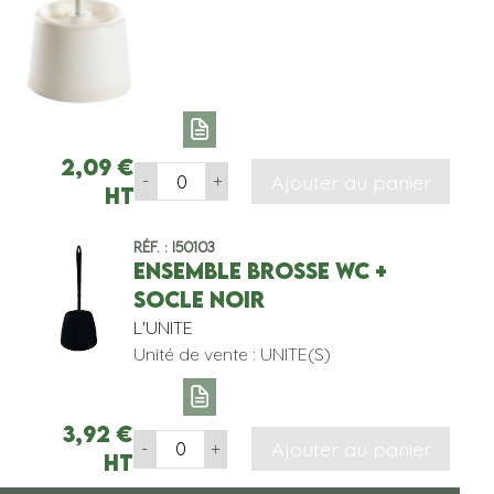
2,09
€
Ajouter au panier
-
+
HT
Réf. : I50103
ENSEMBLE BROSSE WC +
SOCLE NOIR
L'UNITE
Unité de vente : UNITE(S)
3,92
€
Ajouter au panier
-
+
HT