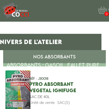
0
NIVERS DE L'ATELIER
NOS ABSORBANTS
ABSORBANTS : GASOIL, EAU ET PURE
Réf. : J30018
PYRO ABSORBANT
VEGETAL IGNIFUGE
SAC DE 40L
Unité de vente : SAC(S)