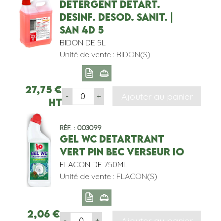
DETERGENT DETART.
DESINF. DESOD. SANIT. |
SAN 4D 5
BIDON DE 5L
Unité de vente : BIDON(S)
27,75
€
Ajouter au panier
-
+
HT
Réf. : 003099
GEL WC DETARTRANT
VERT PIN BEC VERSEUR IO
FLACON DE 750ML
Unité de vente : FLACON(S)
2,06
€
Ajouter au panier
-
+