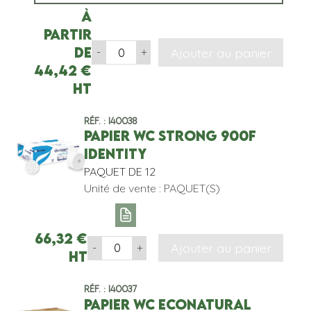
À
partir
de
Ajouter au panier
-
+
44,42
€
HT
Réf. : I40038
PAPIER WC STRONG 900F
IDENTITY
PAQUET DE 12
Unité de vente : PAQUET(S)
66,32
€
Ajouter au panier
-
+
HT
Réf. : I40037
PAPIER WC ECONATURAL