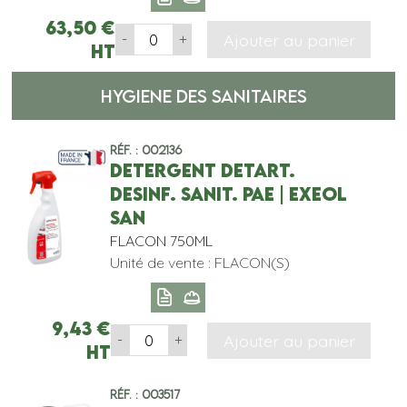
63,50
€
Ajouter au panier
-
+
HT
HYGIENE DES SANITAIRES
Réf. : 002136
DETERGENT DETART.
DESINF. SANIT. PAE | EXEOL
SAN
FLACON 750ML
Unité de vente : FLACON(S)
9,43
€
Ajouter au panier
-
+
HT
Réf. : 003517