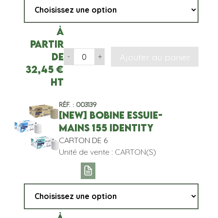
À
partir
de
Ajouter au panier
-
+
32,45
€
HT
Réf. : 003139
[NEW] BOBINE ESSUIE-
MAINS 155 IDENTITY
CARTON DE 6
Unité de vente : CARTON(S)
À