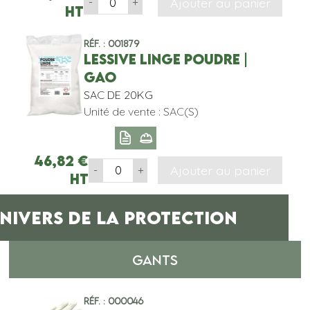
Ajouter au panier
-
+
HT
Réf. : 001879
LESSIVE LINGE POUDRE |
GAO
SAC DE 20KG
Unité de vente : SAC(S)
46,82
€
Ajouter au panier
-
+
HT
NIVERS DE LA PROTECTION
GANTS
Réf. : 000046