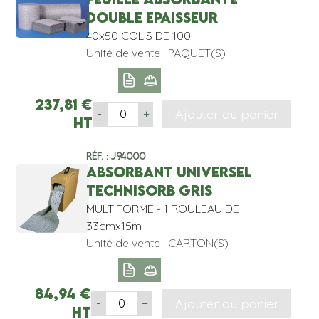
DOUBLE EPAISSEUR
40x50 COLIS DE 100
Unité de vente : PAQUET(S)
237,81
€
Ajouter au panier
-
+
HT
Réf. : J94000
ABSORBANT UNIVERSEL
TECHNISORB GRIS
MULTIFORME - 1 ROULEAU DE
33cmx15m
Unité de vente : CARTON(S)
84,94
€
Ajouter au panier
-
+
HT