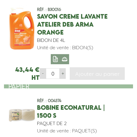
Réf. : B30016
SAVON CREME LAVANTE
ATELIER DEB ARMA
ORANGE
BIDON DE 4L
Unité de vente : BIDON(S)
43,44
€
Ajouter au panier
-
+
HT
PAPIER
Réf. : 004374
BOBINE ECONATURAL |
1500 S
PAQUET DE 2
Unité de vente : PAQUET(S)