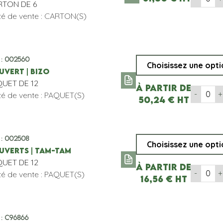
RTON DE 6
té de vente : CARTON(S)
. : 002560
UVERT | BIZO
UET DE 12
À partir de
-
+
té de vente : PAQUET(S)
50,24
€
HT
. : 002508
UVERTS | TAM-TAM
UET DE 12
À partir de
-
+
té de vente : PAQUET(S)
16,56
€
HT
 : C96866