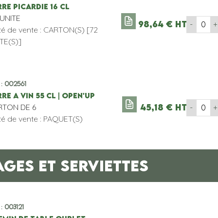
RE PICARDIE 16 CL
'UNITE
98,64
€
HT
-
+
té de vente : CARTON(S) [72
TE(S)]
 : 002561
RE A VIN 55 CL | OPEN'UP
RTON DE 6
45,18
€
HT
-
+
té de vente : PAQUET(S)
GES ET SERVIETTES
 : 003121