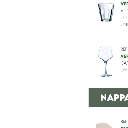
VER
A L
Uni
UNI
Réf.
VER
CA
Uni
NAPPA
Réf.