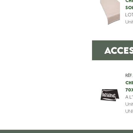
CH
SO
LOT
Uni
ACCE
Réf.
CHE
70
A L
Uni
UNI