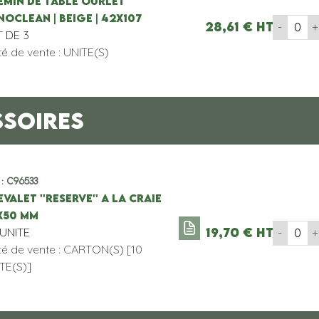
EMIN DE TABLE OURLET
NOCLEAN | BEIGE | 42x107
28,61
€
HT
-
+
 DE 3
té de vente : UNITE(S)
SSOIRES
 : C96533
VALET ''RESERVE'' A LA CRAIE
x50 MM
'UNITE
19,70
€
HT
-
+
té de vente : CARTON(S) [10
TE(S)]