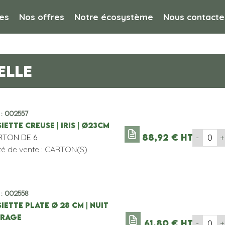
es
Nos offres
Notre écosystème
Nous contacte
ELLE
 : 002557
IETTE CREUSE | IRIS | ø23CM
RTON DE 6
88,92
€
HT
-
+
té de vente : CARTON(S)
 : 002558
IETTE PLATE Ø 28 CM | NUIT
ORAGE
61,80
€
HT
-
+