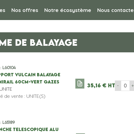
es
Nos offres
Notre écosystème
Nous contacte
ME DE BALAYAGE
 : L60104
PPORT VULCAIN BALAYAGE
MIRAIL 60cm-VERT GAZES
35,16
€
HT
-
'UNITE
té de vente : UNITE(S)
 : L65189
NCHE TELESCOPIQUE ALU