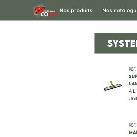
Nos produits
Nos catalogu
SYSTE
Réf.
SU
LA
A L
Uni
Réf.
MA