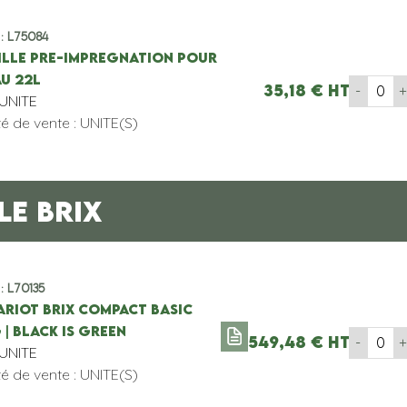
 : L75084
ILLE PRE-IMPREGNATION POUR
AU 22L
35,18
€
HT
-
'UNITE
té de vente : UNITE(S)
E BRIX
 : L70135
ARIOT BRIX COMPACT BASIC
 | BLACK IS GREEN
549,48
€
HT
-
'UNITE
té de vente : UNITE(S)