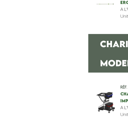
ER
A L
Uni
CHARI
MODEL
Réf.
CH
IM
A L
Uni