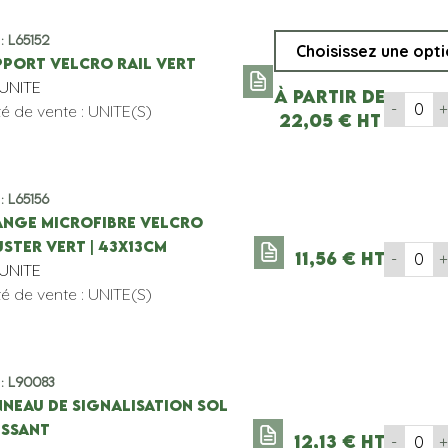
 : L65152
PPORT VELCRO RAIL VERT
'UNITE
À partir de
-
té de vente : UNITE(S)
22,05
€
HT
 : L65156
ANGE MICROFIBRE VELCRO
STER VERT | 43x13CM
11,56
€
HT
-
'UNITE
té de vente : UNITE(S)
 : L90083
NNEAU DE SIGNALISATION SOL
ISSANT
12,13
€
HT
-