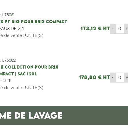
 : L75081
CK PT BIG POUR BRIX COMPACT
EAUX DE 22L
173,12
€
HT
-
té de vente : UNITE(S)
 : L75082
CK COLLECTION POUR BRIX
PACT | SAC 120L
178,80
€
HT
-
'UNITE
té de vente : UNITE(S)
ME DE LAVAGE