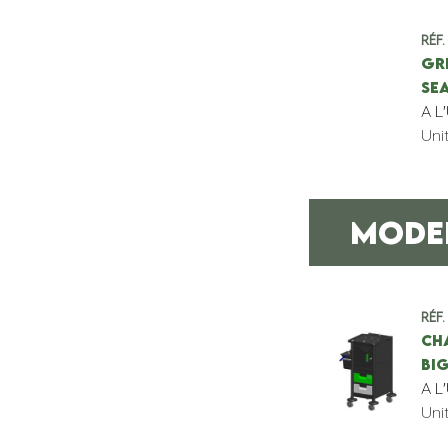
Réf.
GR
SE
A L
Uni
MODEL
Réf.
CH
BIG
A L
Uni