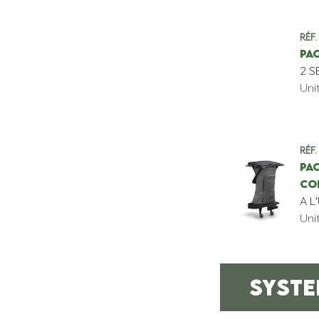
Réf.
PA
2 S
Uni
Réf.
PA
COM
A L
Uni
SYSTE