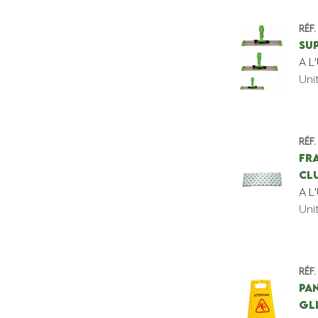
Réf.
SU
A L
Uni
Réf.
FR
CLU
A L
Uni
Réf.
PA
GL