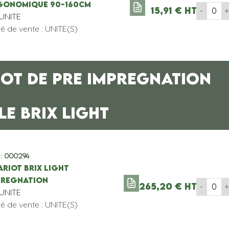
GONOMIQUE 90-160cm
15,91
€
HT
-
'UNITE
té de vente : UNITE(S)
OT DE PRE IMPREGNATION
E BRIX LIGHT
 : 000294
ARIOT BRIX LIGHT
PREGNATION
265,20
€
HT
-
'UNITE
té de vente : UNITE(S)