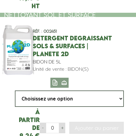
HT
NETTOYANT SOL ET SURFACE
Réf. : 002451
DETERGENT DEGRAISSANT
SOLS & SURFACES |
PLANETE 2D
BIDON DE 5L
Unité de vente : BIDON(S)
À
partir
de
Ajouter au panier
-
+
9,24
€