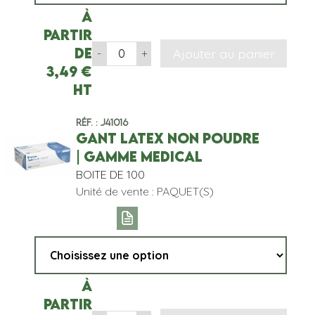
À
partir
de
Ajouter au panier
-
+
3,49
€
HT
Réf. : J41016
GANT LATEX NON POUDRE
| GAMME MEDICAL
BOITE DE 100
Unité de vente : PAQUET(S)
À
partir