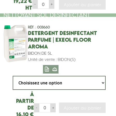
19,22
€
Ajouter au panier
-
+
HT
NETTOYANT SOL DESINFECTANT
Réf. : 003660
DETERGENT DESINFECTANT
PARFUME | EXEOL FLOOR
AROMA
BIDON DE 5L
Unité de vente : BIDON(S)
À
partir
de
Ajouter au panier
-
+
16,10
€