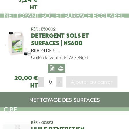
HT
NETTOYANT SOL ET SURFACE ECOLABEL
Réf. : E50002
DETERGENT SOLS ET
SURFACES | NS600
BIDON DE 5L
Unité de vente : FLACON(S)
20,00
€
Ajouter au panier
-
+
HT
NETTOYAGE DES SURFACES
CIRE
Réf. : 003813