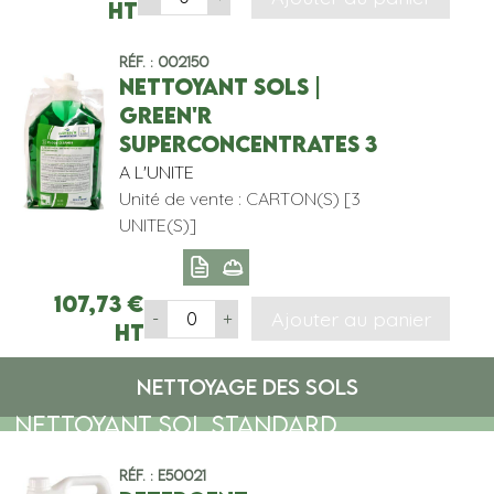
HT
Réf. : 002150
NETTOYANT SOLS |
GREEN'R
SUPERCONCENTRATES 3
A L'UNITE
Unité de vente : CARTON(S) [3
UNITE(S)]
107,73
€
Ajouter au panier
-
+
HT
NETTOYAGE DES SOLS
NETTOYANT SOL STANDARD
Réf. : E50021