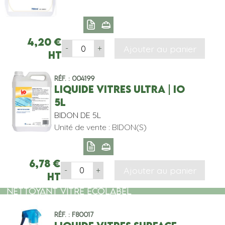
4,20
€
Ajouter au panier
-
+
HT
Réf. : 004199
LIQUIDE VITRES ULTRA | IO
5L
BIDON DE 5L
Unité de vente : BIDON(S)
6,78
€
Ajouter au panier
-
+
HT
NETTOYANT VITRE ECOLABEL
Réf. : F80017