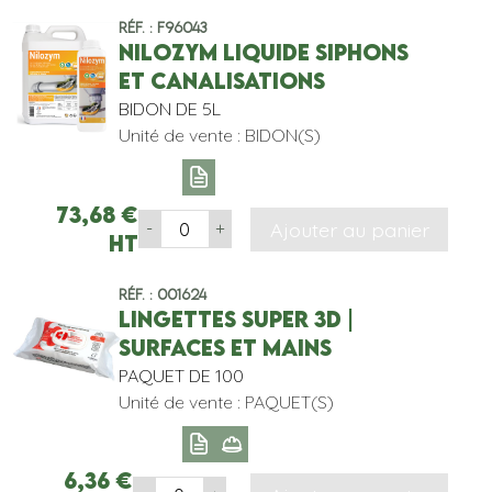
Réf. : F96043
NILOZYM LIQUIDE SIPHONS
ET CANALISATIONS
BIDON DE 5L
Unité de vente : BIDON(S)
73,68
€
Ajouter au panier
-
+
HT
Réf. : 001624
LINGETTES SUPER 3D |
SURFACES ET MAINS
PAQUET DE 100
Unité de vente : PAQUET(S)
6,36
€