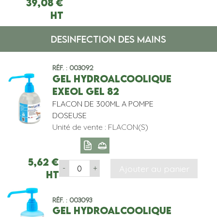
39,08
€
HT
DESINFECTION DES MAINS
Réf. : 003092
GEL HYDROALCOOLIQUE
EXEOL GEL 82
FLACON DE 300ML A POMPE
DOSEUSE
Unité de vente : FLACON(S)
5,62
€
Ajouter au panier
-
+
HT
Réf. : 003093
GEL HYDROALCOOLIQUE