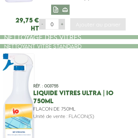
29,75
€
Ajouter au panier
-
+
HT
NETTOYAGE DES VITRES
NETTOYANT VITRE STANDARD
Réf. : 003755
LIQUIDE VITRES ULTRA | IO
750ML
FLACON DE 750ML
Unité de vente : FLACON(S)