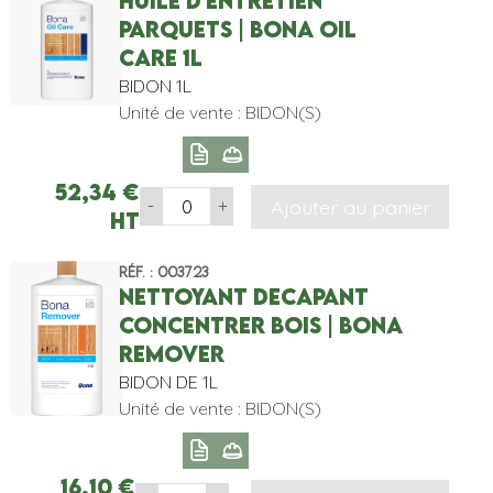
HUILE D'ENTRETIEN
PARQUETS | BONA OIL
CARE 1L
BIDON 1L
Unité de vente : BIDON(S)
52,34
€
Ajouter au panier
-
+
HT
Réf. : 003723
NETTOYANT DECAPANT
CONCENTRER BOIS | BONA
REMOVER
BIDON DE 1L
Unité de vente : BIDON(S)
16,10
€