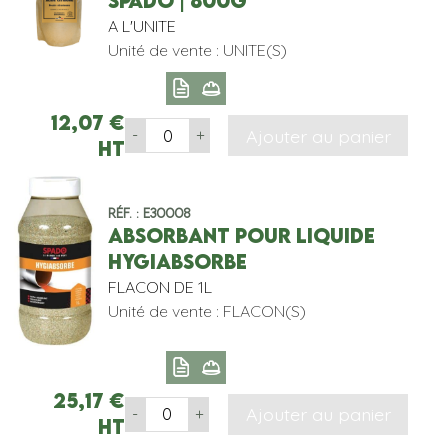
SPADO | 800G
A L'UNITE
Unité de vente : UNITE(S)
12,07
€
Ajouter au panier
-
+
HT
Réf. : E30008
ABSORBANT POUR LIQUIDE
HYGIABSORBE
FLACON DE 1L
Unité de vente : FLACON(S)
25,17
€
Ajouter au panier
-
+
HT