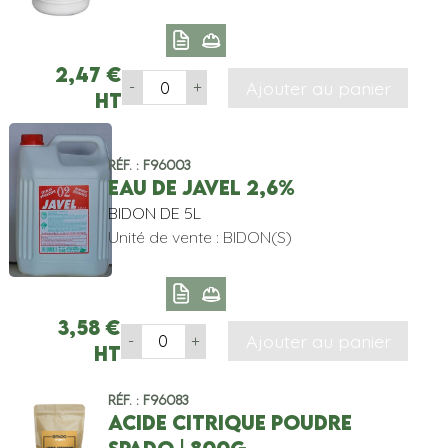
2,47
€
Ajouter au panier
-
+
HT
Réf. : F96003
EAU DE JAVEL 2,6%
BIDON DE 5L
Unité de vente : BIDON(S)
3,58
€
Ajouter au panier
-
+
HT
Réf. : F96083
ACIDE CITRIQUE POUDRE