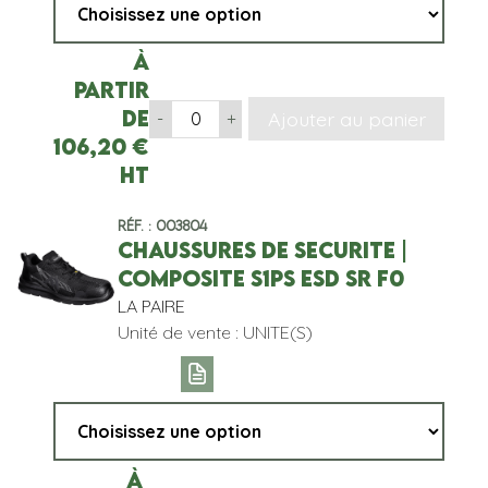
À
partir
de
Ajouter au panier
-
+
106,20
€
HT
Réf. : 003804
CHAUSSURES DE SECURITE |
COMPOSITE S1PS ESD SR F0
LA PAIRE
Unité de vente : UNITE(S)
À