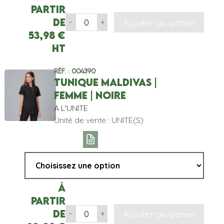
partir
de
Ajouter au panier
-
+
53,98
€
HT
Réf. : 004390
TUNIQUE MALDIVAS |
FEMME | NOIRE
A L'UNITE
Unité de vente : UNITE(S)
À
partir
de
Ajouter au panier
-
+