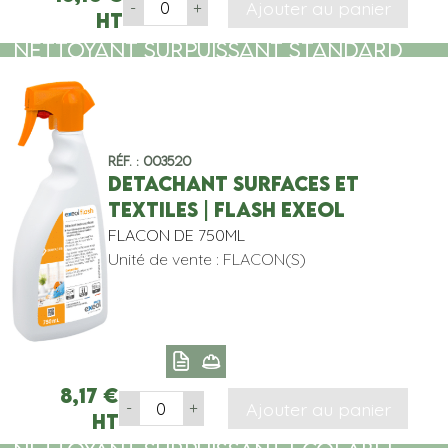
Ajouter au panier
-
+
HT
NETTOYANT SURPUISSANT STANDARD
Réf. : 003520
DETACHANT SURFACES ET
TEXTILES | FLASH EXEOL
FLACON DE 750ML
Unité de vente : FLACON(S)
8,17
€
Ajouter au panier
-
+
HT