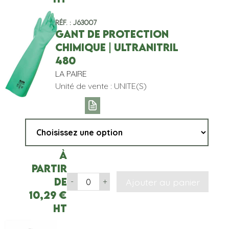
Réf. : J63007
GANT DE PROTECTION
CHIMIQUE | ULTRANITRIL
480
LA PAIRE
Unité de vente : UNITE(S)
À
partir
de
Ajouter au panier
-
+
10,29
€
HT