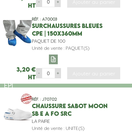
Ajouter au panier
-
+
HT
Réf. : A70003
SURCHAUSSURES BLEUES
CPE | 150X360MM
PAQUET DE 100
Unité de vente : PAQUET(S)
3,20
€
Ajouter au panier
-
+
HT
EPI
Réf. : J70702
CHAUSSURE SABOT MOON
SB E A FO SRC
LA PAIRE
Unité de vente : UNITE(S)