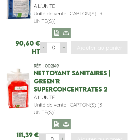
A L'UNITE
Unité de vente : CARTON(S) [3
UNITE(S)]
90,60
€
Ajouter au panier
-
+
HT
Réf. : 002149
NETTOYANT SANITAIRES |
GREEN'R
SUPERCONCENTRATES 2
A L'UNITE
Unité de vente : CARTON(S) [3
UNITE(S)]
111,39
€
Ajouter au panier
-
+