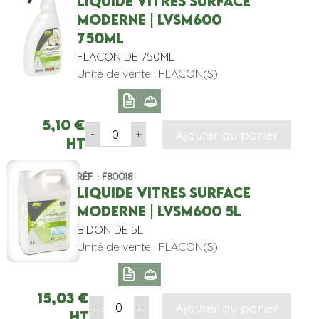
LIQUIDE VITRES SURFACE
MODERNE | LVSM600
750ML
FLACON DE 750ML
Unité de vente : FLACON(S)
5,10
€
Ajouter au panier
-
+
HT
Réf. : F80018
LIQUIDE VITRES SURFACE
MODERNE | LVSM600 5L
BIDON DE 5L
Unité de vente : FLACON(S)
15,03
€
Ajouter au panier
-
+
HT