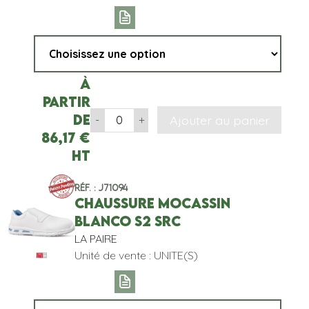
À
partir
de
Ajouter au panier
-
+
86,17
€
HT
Réf. : J71094
CHAUSSURE MOCASSIN
BLANCO S2 SRC
LA PAIRE
Unité de vente : UNITE(S)