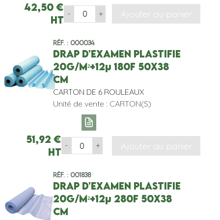
42,50
€
Ajouter au panier
-
+
HT
Réf. : 000034
DRAP D'EXAMEN PLASTIFIE
20g/m²+12µ 180F 50x38
cm
CARTON DE 6 ROULEAUX
Unité de vente : CARTON(S)
51,92
€
Ajouter au panier
-
+
HT
Réf. : 001838
DRAP D'EXAMEN PLASTIFIE
20g/m²+12µ 280F 50x38
cm