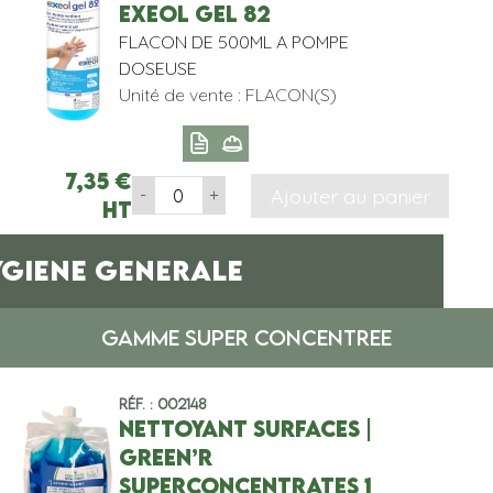
EXEOL GEL 82
FLACON DE 500ML A POMPE
DOSEUSE
Unité de vente : FLACON(S)
7,35
€
Ajouter au panier
-
+
HT
YGIENE GENERALE
GAMME SUPER CONCENTREE
Réf. : 002148
NETTOYANT SURFACES |
GREEN’R
SUPERCONCENTRATES 1