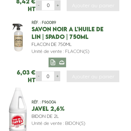
8,42
€
Ajouter au panier
-
+
HT
Réf. : F60089
SAVON NOIR A L'HUILE DE
LIN | SPADO | 750ML
FLACON DE 750ML
Unité de vente : FLACON(S)
6,03
€
Ajouter au panier
-
+
HT
Réf. : F96004
JAVEL 2,6%
BIDON DE 2L
Unité de vente : BIDON(S)