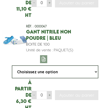
de
Ajouter au panier
-
+
11,10
€
HT
Réf. : 000047
GANT NITRILE NON
POUDRE | BLEU
BOITE DE 100
Unité de vente : PAQUET(S)
À
partir
de
Ajouter au panier
-
+
6,30
€
HT