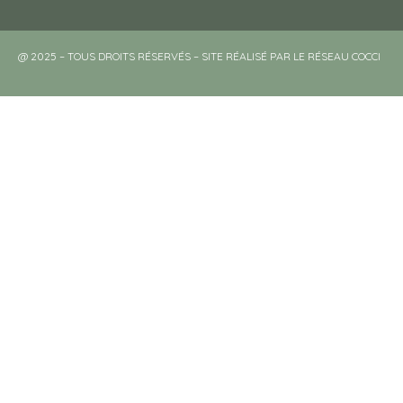
@ 2025 – TOUS DROITS RÉSERVÉS – SITE RÉALISÉ PAR LE RÉSEAU COCCI