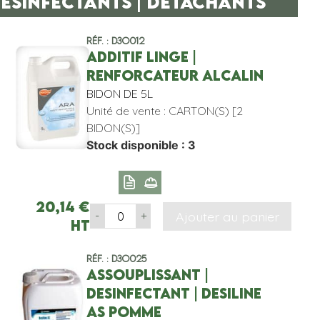
ESINFECTANTS | DETACHANTS
Réf. : D3O012
ADDITIF LINGE |
RENFORCATEUR ALCALIN
BIDON DE 5L
Unité de vente : CARTON(S) [2
BIDON(S)]
Stock disponible : 3
20,14
€
Ajouter au panier
-
+
HT
Réf. : D3O025
ASSOUPLISSANT |
DESINFECTANT | DESILINE
AS POMME