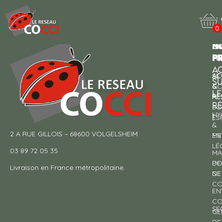
Veuillez spécifier un PDF à afficher.
0
N
I
SU
p
P
N
AC
AC
SE
S
&
CO
LE
RE
À
R
SO
HY
!
ES
&
2 A RUE GILLOIS – 68600 VOLGELSHEIM
EN
ME
LÉ
03 89 72 05 35
MA
DE
PO
Livraison en France métropolitaine.
NE
DE
CO
EN
CO
SE
GE