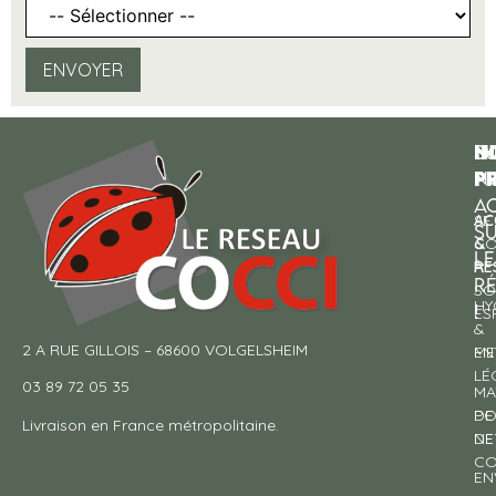
ENVOYER
N
I
SU
p
P
N
AC
AC
SE
S
&
CO
LE
RE
À
R
SO
HY
!
ES
&
2 A RUE GILLOIS – 68600 VOLGELSHEIM
EN
ME
LÉ
03 89 72 05 35
MA
DE
PO
Livraison en France métropolitaine.
NE
DE
CO
EN