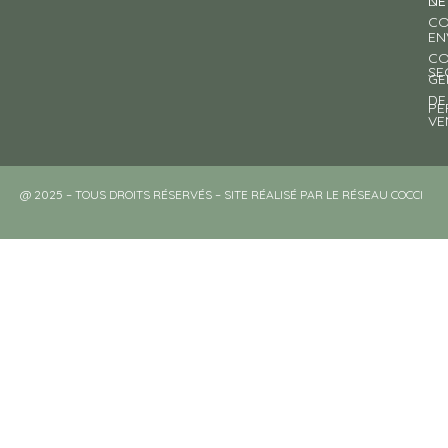
NE
DE
CO
EN
CO
SE
GE
DE
PE
VE
@ 2025 – TOUS DROITS RÉSERVÉS – SITE RÉALISÉ PAR LE RÉSEAU COCCI