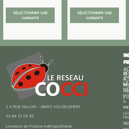
SÉLECTIONNER UNE
SÉLECTIONNER UNE
VARIANTE
VARIANTE
N
I
SU
p
P
N
AC
AC
SE
S
&
CO
LE
RE
À
R
SO
HY
!
ES
&
2 A RUE GILLOIS – 68600 VOLGELSHEIM
EN
ME
LÉ
03 89 72 05 35
MA
DE
PO
Livraison en France métropolitaine.