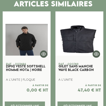
ARTICLES SIMILAIRES
Réf. : 003486
Réf. : 000749
[SPH] VESTE SOFTSHELL
GILET SANS MANCHE
HOMME NOTA | NOIRE
WAVE BLACK CARBON
A L'UNITE | FLOQUE
A L'UNITE
À partir de
À partir de
0,00
€
ht
47,40
€
ht
SÉLECTIONNER UNE
SÉLECTIONNER UNE