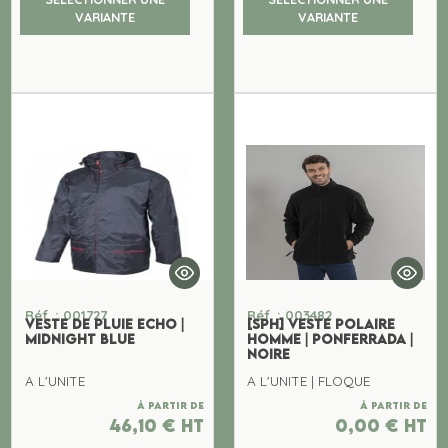
VARIANTE
VARIANTE
Réf. : 001727
Réf. : 003482
VESTE DE PLUIE ECHO |
[SPH] VESTE POLAIRE
MIDNIGHT BLUE
HOMME | PONFERRADA |
NOIRE
A L'UNITE
A L'UNITE | FLOQUE
À partir de
À partir de
46,10
€
ht
0,00
€
ht