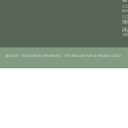
NE
DE
CO
EN
CO
SE
GE
DE
PE
VE
@ 2025 – TOUS DROITS RÉSERVÉS – SITE RÉALISÉ PAR LE RÉSEAU COCCI