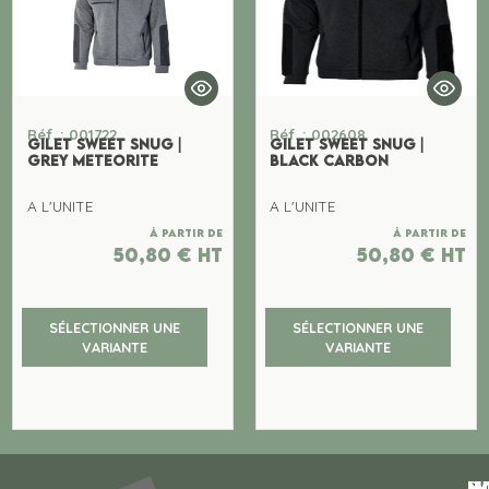
Réf. : 001722
Réf. : 002608
GILET SWEET SNUG |
GILET SWEET SNUG |
GREY METEORITE
BLACK CARBON
A L'UNITE
A L'UNITE
À partir de
À partir de
50,80
€
ht
50,80
€
ht
SÉLECTIONNER UNE
SÉLECTIONNER UNE
VARIANTE
VARIANTE
N
I
SU