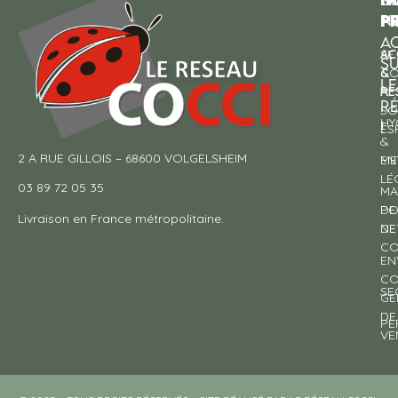
p
P
N
AC
AC
SE
S
&
CO
LE
RE
À
R
SO
HY
!
ES
&
2 A RUE GILLOIS – 68600 VOLGELSHEIM
EN
ME
LÉ
03 89 72 05 35
MA
DE
PO
Livraison en France métropolitaine.
NE
DE
CO
EN
CO
SE
GE
DE
PE
VE