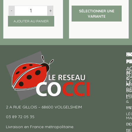
-
+
SÉLECTIONNER UNE
VARIANTE
AJOUTER AU PANIER
N
I
SU
p
P
N
AC
AC
SE
S
&
CO
LE
RE
À
R
SO
HY
!
ES
&
2 A RUE GILLOIS – 68600 VOLGELSHEIM
EN
ME
LÉ
03 89 72 05 35
MA
DE
PO
Livraison en France métropolitaine.
NE
DE