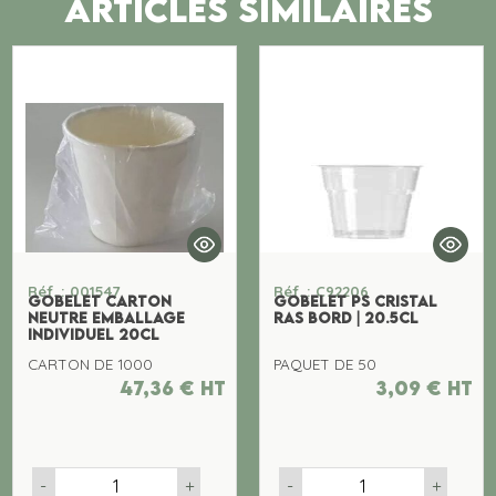
ARTICLES SIMILAIRES
Réf. : 001547
Réf. : C92206
GOBELET CARTON
GOBELET PS CRISTAL
NEUTRE EMBALLAGE
RAS BORD | 20.5CL
INDIVIDUEL 20CL
CARTON DE 1000
PAQUET DE 50
47,36
€
ht
3,09
€
ht
-
+
-
+