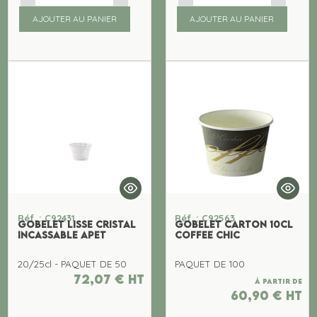
AJOUTER AU PANIER
AJOUTER AU PANIER
Réf. : C92431
Réf. : C92563
GOBELET LISSE CRISTAL
GOBELET CARTON 10CL
INCASSABLE APET
COFFEE CHIC
20/25cl - PAQUET DE 50
PAQUET DE 100
72,07
€
ht
À partir de
60,90
€
ht