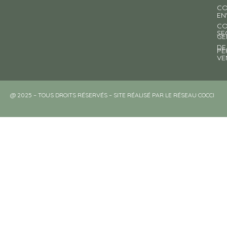
CO
EN
CO
SE
GE
DE
PE
VE
@ 2025 – TOUS DROITS RÉSERVÉS – SITE RÉALISÉ PAR LE RÉSEAU COCCI