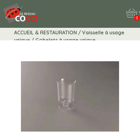
0
ACCUEIL & RESTAURATION / Vaisselle à usage
unique / Gobelets à usage unique