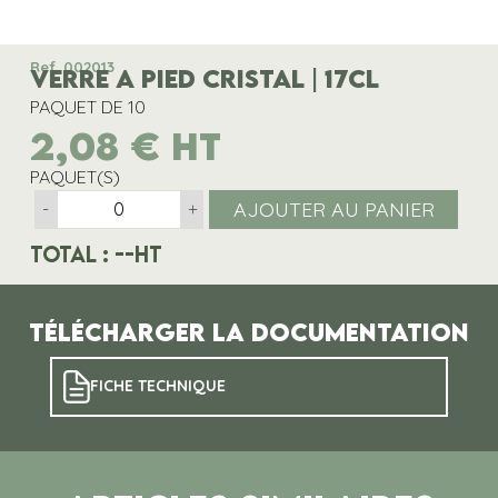
Ref. 002013
VERRE A PIED CRISTAL | 17CL
PAQUET DE 10
2,08
€
HT
PAQUET(S)
AJOUTER AU PANIER
-
+
Total :
--
HT
Télécharger la documentation
FICHE TECHNIQUE