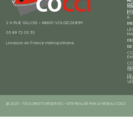
RE
À
R
SO
HY
!
ES
&
2 A RUE GILLOIS – 68600 VOLGELSHEIM
EN
ME
LÉ
03 89 72 05 35
MA
DE
PO
Livraison en France métropolitaine.
NE
DE
CO
EN
CO
SE
GE
DE
PE
VE
@ 2025 – TOUS DROITS RÉSERVÉS – SITE RÉALISÉ PAR LE RÉSEAU COCCI