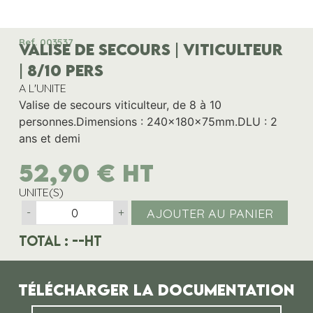
Ref. 003537
VALISE DE SECOURS | VITICULTEUR
| 8/10 PERS
A L'UNITE
Valise de secours viticulteur, de 8 à 10
personnes.Dimensions : 240x180x75mm.DLU : 2
ans et demi
52,90
€
HT
UNITE(S)
AJOUTER AU PANIER
-
+
Total :
--
HT
Télécharger la documentation