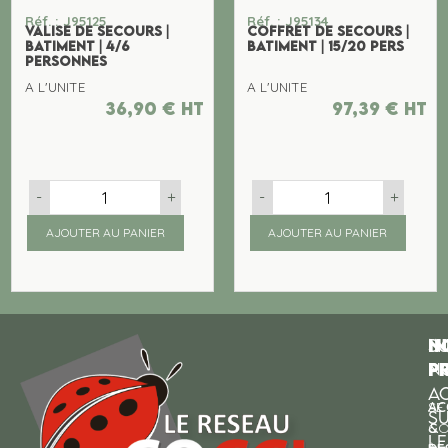
Réf. : J95125
Réf. : J95134
VALISE DE SECOURS |
COFFRET DE SECOURS |
BATIMENT | 4/6
BATIMENT | 15/20 PERS
PERSONNES
A L'UNITE
A L'UNITE
36,90
€
ht
97,39
€
ht
-
+
-
+
AJOUTER AU PANIER
AJOUTER AU PANIER
N
I
SU
p
P
N
AC
AC
SE
S
&
CO
LE