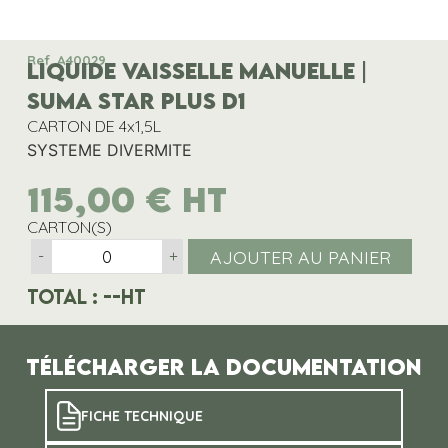
Ref. A40029
LIQUIDE VAISSELLE MANUELLE |
SUMA STAR PLUS D1
CARTON DE 4x1,5L
SYSTEME DIVERMITE
115,00
€
HT
CARTON(S)
AJOUTER AU PANIER
-
+
Total :
--
HT
Télécharger la documentation
FICHE TECHNIQUE