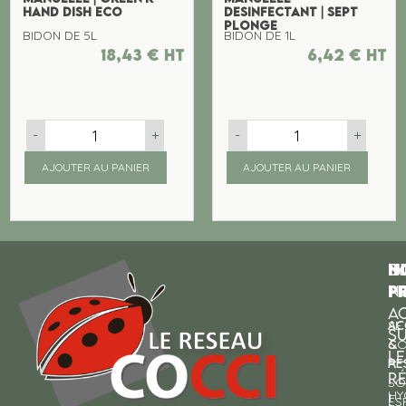
HAND DISH ECO
DESINFECTANT | SEPT
PLONGE
BIDON DE 5L
BIDON DE 1L
18,43
€
ht
6,42
€
ht
-
+
-
+
AJOUTER AU PANIER
AJOUTER AU PANIER
N
I
SU
p
P
N
AC
AC
SE
S
&
CO
LE
RE
À
R
SO
HY
!
ES