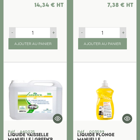
14,34
€
ht
7,38
€
ht
-
+
-
+
AJOUTER AU PANIER
AJOUTER AU PANIER
Réf. : A40025
Réf. : 003599
LIQUIDE VAISSELLE
LIQUIDE PLONGE
MANUELLE | GREEN'R
MANUELLE