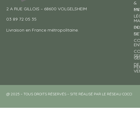
&
2 A RUE GILLOIS – 68600 VOLGELSHEIM
EN
ME
LÉ
03 89 72 05 35
MA
DE
PO
Livraison en France métropolitaine.
NE
DE
CO
EN
CO
SE
GE
DE
PE
VE
@ 2025 – TOUS DROITS RÉSERVÉS – SITE RÉALISÉ PAR LE RÉSEAU COCCI