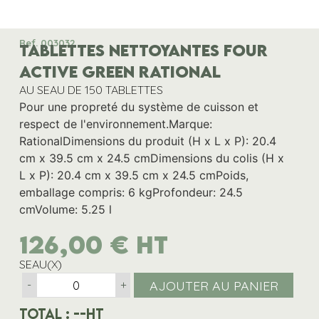
Ref. 003032
TABLETTES NETTOYANTES FOUR
ACTIVE GREEN RATIONAL
AU SEAU DE 150 TABLETTES
Pour une propreté du système de cuisson et
respect de l'environnement.Marque:
RationalDimensions du produit (H x L x P): 20.4
cm x 39.5 cm x 24.5 cmDimensions du colis (H x
L x P): 20.4 cm x 39.5 cm x 24.5 cmPoids,
emballage compris: 6 kgProfondeur: 24.5
cmVolume: 5.25 l
126,00
€
HT
SEAU(X)
AJOUTER AU PANIER
-
+
Total :
--
HT