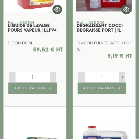
Réf. : A60104
Réf. : A50006
LIQUIDE DE LAVAGE
DEGRAISSANT COCCI
FOURS VAPEUR | LLFV+
DEGRAISSE FORT | 1L
BIDON DE 5L
FLACON PULVERISATEUR DE
59,52
€
ht
1L
9,19
€
ht
-
+
-
+
AJOUTER AU PANIER
AJOUTER AU PANIER