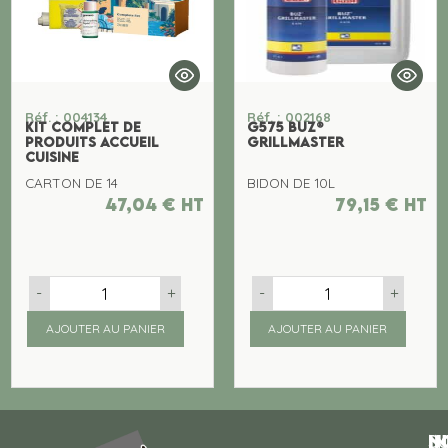
Réf. : 004134
Réf. : 002168
KIT COMPLET DE
G575 BUZ®
PRODUITS ACCUEIL
GRILLMASTER
CUISINE
CARTON DE 14
BIDON DE 10L
47,04
€
ht
79,15
€
ht
-
+
-
+
AJOUTER AU PANIER
AJOUTER AU PANIER
N
I
SU