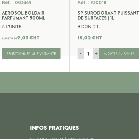
Réf. : 003369
Réf. : F30018
AEROSOL BOLDAIR
SP SURODORANT PUISSANT
PARFUMANT 500ML
DE SURFACES | 1L
A L'UNITE
BIDON D'1L
9,03
€
ht
15,02
€
ht
À partir de
-
+
SÉLECTIONNER UNE VARIANTE
AJOUTER AU PANIER
INFOS PRATIQUES