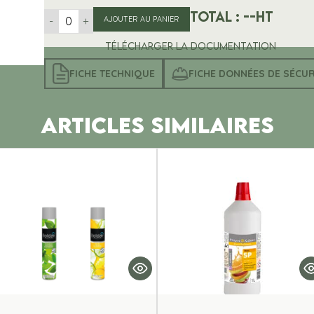
Total :
--
HT
-
+
AJOUTER AU PANIER
Télécharger la documentation
FICHE TECHNIQUE
FICHE DONNÉES DE SÉCUR
ARTICLES SIMILAIRES