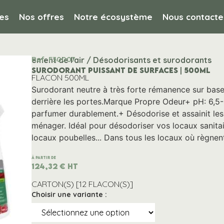
es
Nos offres
Notre écosystème
Nous contacte
Ref. F30007
et traitement de l'air / Désodorisants et surodorants
SURODORANT PUISSANT DE SURFACES | 500ML
FLACON 500ML
Surodorant neutre à très forte rémanence sur base 
derrière les portes.Marque Propre Odeur+ pH: 6,5-8
parfumer durablement.+ Désodorise et assainit les 
ménager. Idéal pour désodoriser vos locaux sanitair
locaux poubelles... Dans tous les locaux où règne
À partir de
124,32
€
HT
CARTON(S) [12 FLACON(S)]
Choisir une variante :