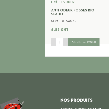
Réf. : F90007
ANTI ODEUR FOSSES BIO
SPADO
SEAU DE 500 G
6,83
€
ht
-
+
AJOUTER AU PANIER
Nos produits