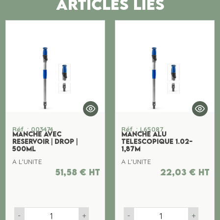
ARTICLES LIES
Réf. : 003474
Réf. : L65087
MANCHE AVEC
MANCHE ALU
RESERVOIR | DROP |
TELESCOPIQUE 1.02-
500ML
1,87M
A L'UNITE
A L'UNITE
51,58
€
ht
22,03
€
ht
-
+
-
+