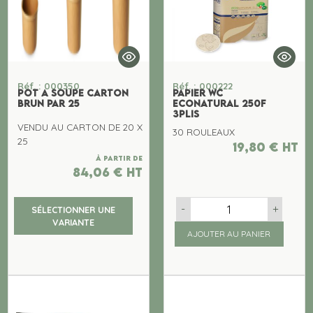
Réf. : 000350
Réf. : 000222
POT A SOUPE CARTON
PAPIER WC
BRUN PAR 25
ECONATURAL 250F
3PLIS
VENDU AU CARTON DE 20 X
30 ROULEAUX
25
19,80
€
ht
À partir de
84,06
€
ht
-
+
SÉLECTIONNER UNE
VARIANTE
AJOUTER AU PANIER