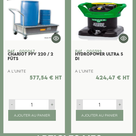
Réf. : 000067
Réf. : 000399
CHARIOT PFV 220 / 2
HYDROPOWER ULTRA S
FÛTS
DI
A L'UNITE
A L'UNITE
577,54
€
ht
424,47
€
ht
-
+
-
+
AJOUTER AU PANIER
AJOUTER AU PANIER