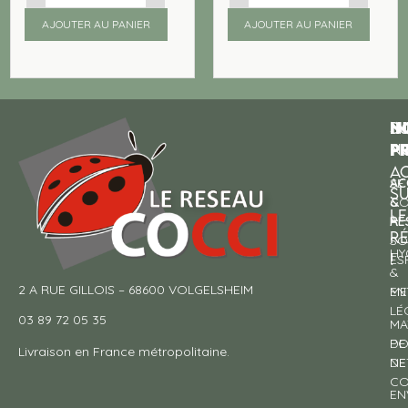
AJOUTER AU PANIER
AJOUTER AU PANIER
N
I
SU
p
P
N
AC
AC
SE
S
&
CO
LE
RE
À
R
SO
HY
!
ES
&
2 A RUE GILLOIS – 68600 VOLGELSHEIM
EN
ME
LÉ
03 89 72 05 35
MA
DE
PO
Livraison en France métropolitaine.
NE
DE
CO
EN