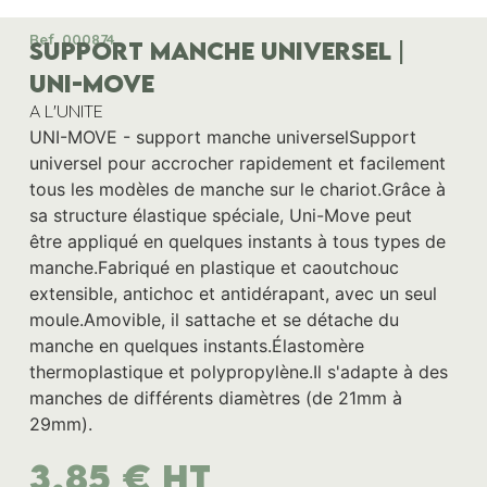
Ref. 000874
SUPPORT MANCHE UNIVERSEL |
UNI-MOVE
A L'UNITE
UNI-MOVE - support manche universelSupport
universel pour accrocher rapidement et facilement
tous les modèles de manche sur le chariot.Grâce à
sa structure élastique spéciale, Uni-Move peut
être appliqué en quelques instants à tous types de
manche.Fabriqué en plastique et caoutchouc
extensible, antichoc et antidérapant, avec un seul
moule.Amovible, il sattache et se détache du
manche en quelques instants.Élastomère
thermoplastique et polypropylène.Il s'adapte à des
manches de différents diamètres (de 21mm à
29mm).
3,85
€
HT