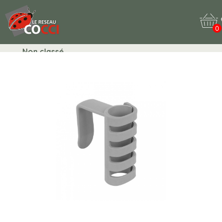
0
Non classé