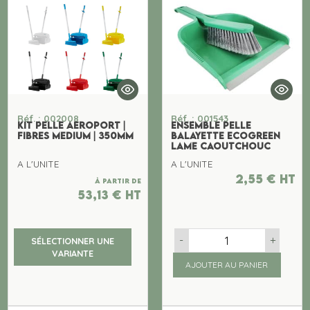
Réf. : 002008
Réf. : 001543
KIT PELLE AEROPORT |
ENSEMBLE PELLE
FIBRES MEDIUM | 350MM
BALAYETTE ECOGREEN
LAME CAOUTCHOUC
A L'UNITE
A L'UNITE
2,55
€
ht
À partir de
53,13
€
ht
-
+
SÉLECTIONNER UNE
VARIANTE
AJOUTER AU PANIER