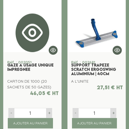
Réf. : 002051
Réf. : 002681
GAZE A USAGE UNIQUE
SUPPORT TRAPEZE
IMPREGNEE
SCRATCH ERGOSWING
ALUMINIUM | 40CM
CARTON DE 1000 (20
A L'UNITE
27,51
€
ht
SACHETS DE 50 GAZES)
46,05
€
ht
-
+
-
+
AJOUTER AU PANIER
AJOUTER AU PANIER