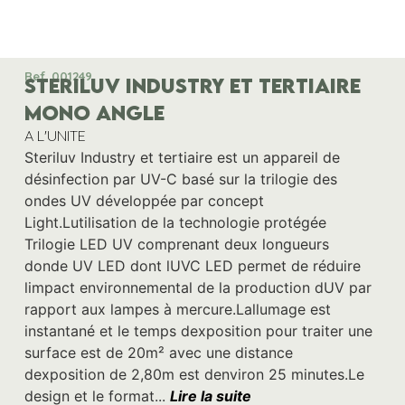
Ref. 001249
STERILUV INDUSTRY ET TERTIAIRE
MONO ANGLE
A L'UNITE
Steriluv Industry et tertiaire est un appareil de
désinfection par UV-C basé sur la trilogie des
ondes UV développée par concept
Light.Lutilisation de la technologie protégée
Trilogie LED UV comprenant deux longueurs
donde UV LED dont lUVC LED permet de réduire
limpact environnemental de la production dUV par
rapport aux lampes à mercure.Lallumage est
instantané et le temps dexposition pour traiter une
surface est de 20m² avec une distance
dexposition de 2,80m est denviron 25 minutes.Le
design et le format...
Lire la suite