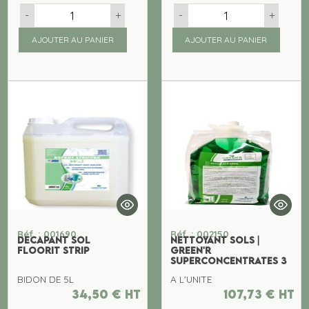
-
+
-
+
AJOUTER AU PANIER
AJOUTER AU PANIER
Réf. : 001690
Réf. : 002150
DECAPANT SOL
NETTOYANT SOLS |
FLOORIT STRIP
GREEN'R
SUPERCONCENTRATES 3
BIDON DE 5L
A L'UNITE
34,50
€
ht
107,73
€
ht