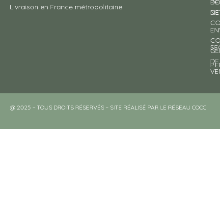
DE
PO
Livraison en France métropolitaine.
NE
DE
CO
EN
CO
SE
GE
DE
PE
VE
@ 2025 – TOUS DROITS RÉSERVÉS – SITE RÉALISÉ PAR LE RÉSEAU COCCI