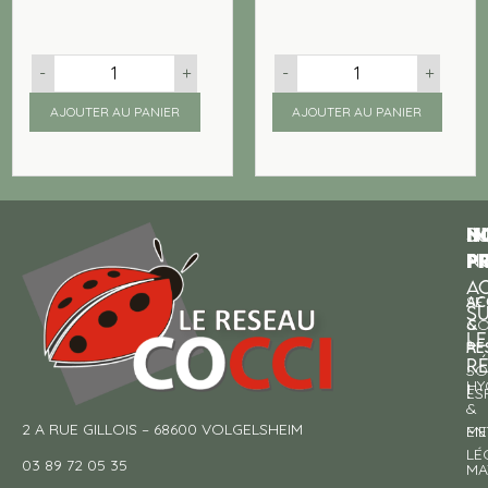
-
+
-
+
AJOUTER AU PANIER
AJOUTER AU PANIER
N
I
SU
p
P
N
AC
AC
SE
S
&
CO
LE
RE
À
R
SO
HY
!
ES
&
2 A RUE GILLOIS – 68600 VOLGELSHEIM
EN
ME
LÉ
03 89 72 05 35
MA