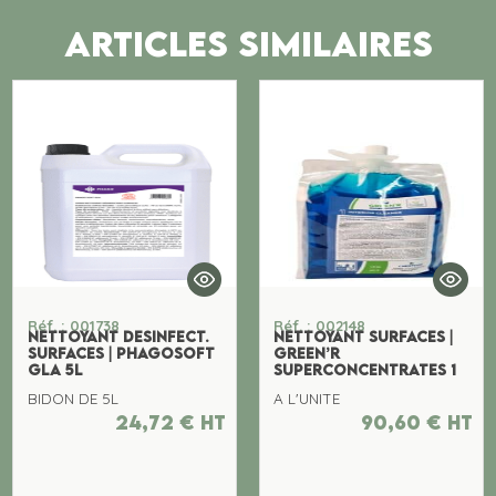
ARTICLES SIMILAIRES
Réf. : 001738
Réf. : 002148
NETTOYANT DESINFECT.
NETTOYANT SURFACES |
SURFACES | PHAGOSOFT
GREEN’R
GLA 5L
SUPERCONCENTRATES 1
BIDON DE 5L
A L'UNITE
24,72
€
ht
90,60
€
ht