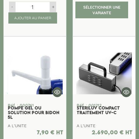
-
+
SÉLECTIONNER UNE
VARIANTE
AJOUTER AU PANIER
Réf. : 000761
Réf. : 001212
POMPE GEL OU
STERILUV COMPACT
SOLUTION POUR BIDON
TRAITEMENT UV-C
5L
A L'UNITE
A L'UNITE
7,90
€
ht
2.690,00
€
ht