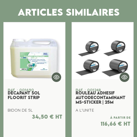
ARTICLES SIMILAIRES
Réf. : 001690
Réf. : 001248
DECAPANT SOL
ROULEAU ADHESIF
FLOORIT STRIP
AUTODECONTAMINANT
MS-STICKER | 25M
BIDON DE 5L
A L'UNITE
34,50
€
ht
À partir de
116,66
€
ht