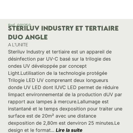
Ref. 001250
STERILUV INDUSTRY ET TERTIAIRE
DUO ANGLE
A L'UNITE
Steriluv Industry et tertiaire est un appareil de
désinfection par UV-C basé sur la trilogie des
ondes UV développée par concept
Light.Lutilisation de la technologie protégée
Trilogie LED UV comprenant deux longueurs
donde UV LED dont lUVC LED permet de réduire
limpact environnemental de la production dUV par
rapport aux lampes à mercure.Lallumage est
instantané et le temps dexposition pour traiter une
surface est de 20m² avec une distance
dexposition de 2,80m est denviron 25 minutes.Le
design et le format...
Lire la suite