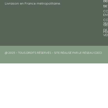
DE
PO
Livraison en France métropolitaine.
NE
DE
CO
EN
CO
SE
GE
DE
PE
VE
@ 2025 – TOUS DROITS RÉSERVÉS – SITE RÉALISÉ PAR LE RÉSEAU COCCI