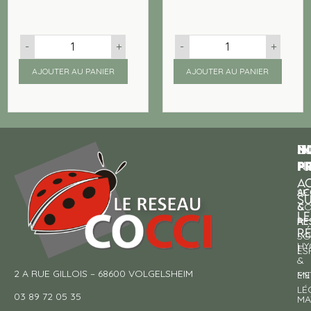
-
+
-
+
AJOUTER AU PANIER
AJOUTER AU PANIER
N
I
SU
p
P
N
AC
AC
SE
S
&
CO
LE
RE
À
R
SO
HY
!
ES
&
2 A RUE GILLOIS – 68600 VOLGELSHEIM
EN
ME
LÉ
03 89 72 05 35
MA