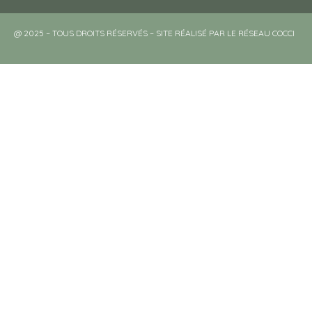
@ 2025 – TOUS DROITS RÉSERVÉS – SITE RÉALISÉ PAR LE RÉSEAU COCCI