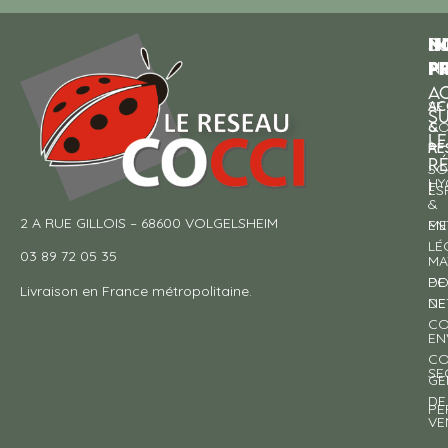
N
I
SU
p
P
N
AC
AC
SE
S
&
CO
LE
RE
À
R
SO
HY
!
ES
&
2 A RUE GILLOIS – 68600 VOLGELSHEIM
EN
ME
LÉ
03 89 72 05 35
MA
DE
PO
Livraison en France métropolitaine.
NE
DE
CO
EN
CO
SE
GE
DE
PE
VE