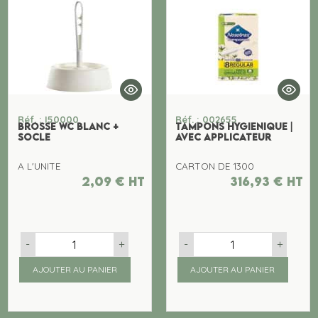
Réf. : I50000
Réf. : 002655
BROSSE WC BLANC +
TAMPONS HYGIENIQUE |
SOCLE
AVEC APPLICATEUR
A L'UNITE
CARTON DE 1300
2,09
€
ht
316,93
€
ht
-
+
-
+
AJOUTER AU PANIER
AJOUTER AU PANIER