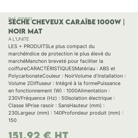
Ref. 001802
SECHE CHEVEUX CARAÎBE 1000W |
NOIR MAT
A L'UNITE
LES + PRODUITSLe plus compact du
marchéIndice de protection le plus élevé du
marchéManchon breveté pour faciliter la
coiffureCARACTÉRISTIQUESMatériau : ABS et
PolycarbonateCouleur : NoirVolume d'installation :
Volume 2Diffuseur : Intégré à la formePuissance
en fonctionnement (W) : 1000Alimentation :
230VFréquence (Hz) : 50Isolation électrique :
Classe IIPrise rasoir : SansHauteur (mm) :
230Largeur (mm) : 140Profondeur produit (mm) :
150
151,92
€
HT