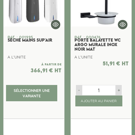
Réf. : 001995
Réf. : 000476
SECHE MAINS SUP'AIR
PORTE BALAYETTE WC
ARGO MURALE INOX
NOIR MAT
A L'UNITE
A L'UNITE
51,91
€
ht
À partir de
366,91
€
ht
-
+
SÉLECTIONNER UNE
VARIANTE
AJOUTER AU PANIER