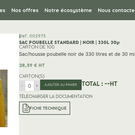
es
Nos offres
Notre écosystème
Nous contacte
Ref. 002973
cs noirs
SAC POUBELLE STANDARD | NOIR | 330L 30µ
CARTON DE 100
Sac/housse poubelle noir de 330 litres et de 30 mi
28,59
€
HT
CARTON(S)
Total :
--
HT
-
+
AJOUTER AU PANIER
Télécharger la documentation
FICHE TECHNIQUE