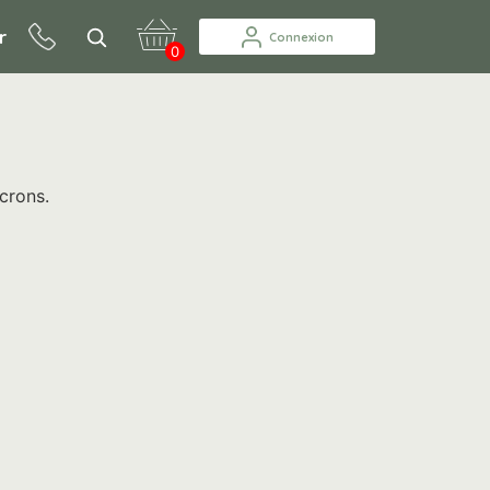
r
Connexion
0
crons.