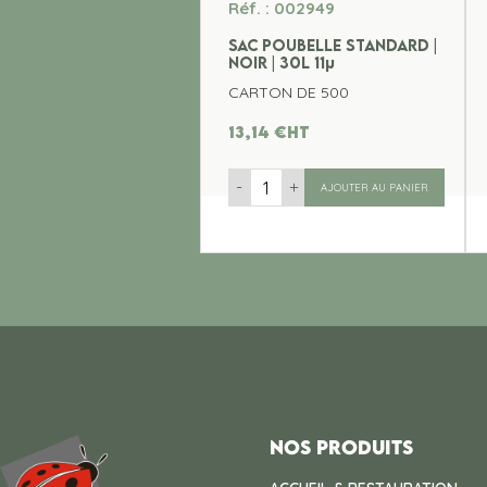
Réf. : 002949
SAC POUBELLE STANDARD |
NOIR | 30L 11µ
CARTON DE 500
13,14
€
ht
-
+
AJOUTER AU PANIER
Nos produits