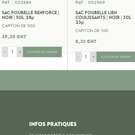
Réf. : 002884
Réf. : 002969
SAC POUBELLE RENFORCE |
SAC POUBELLE LIEN
NOIR | 50L 28µ
COULISSANTS | NOIR | 30L
23µ
CARTON DE 500
CARTON DE 100
39,30
€
ht
8,33
€
ht
-
+
AJOUTER AU PANIER
-
+
AJOUTER AU PANIER
INFOS PRATIQUES