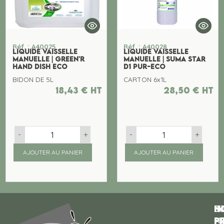
Réf. : A40025
Réf. : A40028
LIQUIDE VAISSELLE
LIQUIDE VAISSELLE
MANUELLE | GREEN'R
MANUELLE | SUMA STAR
HAND DISH ECO
D1 PUR-ECO
BIDON DE 5L
CARTON 6x1L
18,43
€
ht
28,50
€
ht
-
+
-
+
AJOUTER AU PANIER
AJOUTER AU PANIER
N
I
SU
p
P
N