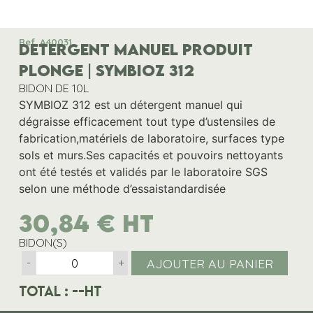
Ref. A40031
DETERGENT MANUEL PRODUIT
PLONGE | SYMBIOZ 312
BIDON DE 10L
SYMBIOZ 312 est un détergent manuel qui
dégraisse efficacement tout type d’ustensiles de
fabrication,matériels de laboratoire, surfaces type
sols et murs.Ses capacités et pouvoirs nettoyants
ont été testés et validés par le laboratoire SGS
selon une méthode d’essaistandardisée
30,84
€
HT
BIDON(S)
AJOUTER AU PANIER
-
+
Total :
--
HT