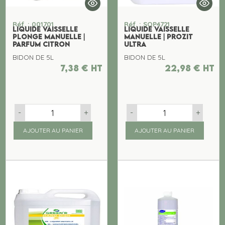
Réf. : 001701
Réf. : SOP4721
LIQUIDE VAISSELLE
LIQUIDE VAISSELLE
PLONGE MANUELLE |
MANUELLE | PROZIT
PARFUM CITRON
ULTRA
BIDON DE 5L
BIDON DE 5L
7,38
€
ht
22,98
€
ht
-
+
-
+
AJOUTER AU PANIER
AJOUTER AU PANIER