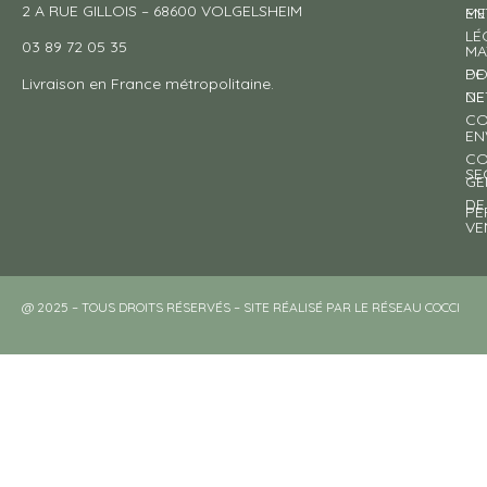
2 A RUE GILLOIS – 68600 VOLGELSHEIM
EN
ME
LÉ
03 89 72 05 35
MA
DE
PO
Livraison en France métropolitaine.
NE
DE
CO
EN
CO
SE
GE
DE
PE
VE
@ 2025 – TOUS DROITS RÉSERVÉS – SITE RÉALISÉ PAR LE RÉSEAU COCCI