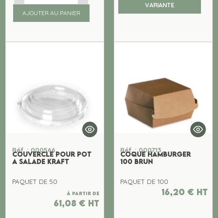
VARIANTE
AJOUTER AU PANIER
Réf. : 000566
Réf. : 000713
COUVERCLE POUR POT
COQUE HAMBURGER
A SALADE KRAFT
100 BRUN
PAQUET DE 50
PAQUET DE 100
16,20
€
ht
À partir de
61,08
€
ht