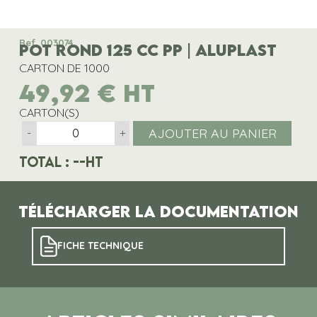
Ref. 003074
POT ROND 125 CC PP | ALUPLAST
CARTON DE 1000
49,92
€
HT
CARTON(S)
AJOUTER AU PANIER
-
+
Total :
--
HT
Télécharger la documentation
FICHE TECHNIQUE