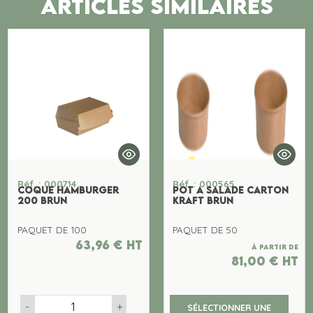
ARTICLES SIMILAIRES
Réf. : 000714
Réf. : 000565
COQUE HAMBURGER
POT A SALADE CARTON
200 BRUN
KRAFT BRUN
PAQUET DE 100
PAQUET DE 50
63,96
€
ht
À partir de
81,00
€
ht
-
+
SÉLECTIONNER UNE