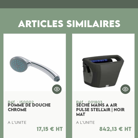
ARTICLES SIMILAIRES
Réf. : I50002
Réf. : 001803
POMME DE DOUCHE
SECHE MAINS A AIR
CHROME
PULSE STELL'AIR | NOIR
MAT
A L'UNITE
A L'UNITE
17,15
€
ht
842,13
€
ht