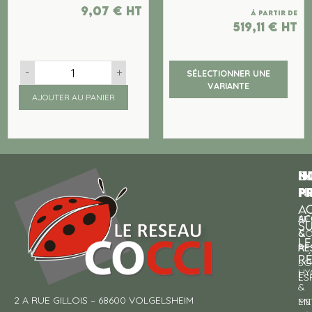
9,07
€
ht
À partir de
519,11
€
ht
-
+
SÉLECTIONNER UNE
VARIANTE
AJOUTER AU PANIER
N
I
SU
p
P
N
AC
AC
SE
S
&
CO
LE
RE
À
R
SO
HY
!
ES
&
2 A RUE GILLOIS – 68600 VOLGELSHEIM
EN
ME