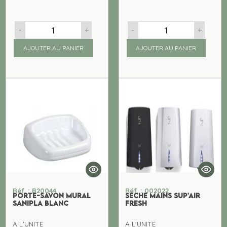
-
+
-
+
AJOUTER AU PANIER
AJOUTER AU PANIER
Réf. : B20044
Réf. : 002022
PORTE-SAVON MURAL
SECHE MAINS SUP'AIR
SANIPLA BLANC
FRESH
A L'UNITE
A L'UNITE