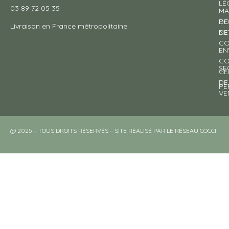
LÉ
03 89 72 05 35
MA
DE
PO
Livraison en France métropolitaine.
NE
DE
CO
EN
CO
SE
GE
DE
PE
VE
@ 2025 – TOUS DROITS RÉSERVÉS – SITE RÉALISÉ PAR LE RÉSEAU COCCI