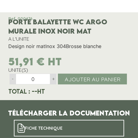
Ref. 000476
PORTE BALAYETTE WC ARGO
MURALE INOX NOIR MAT
A L'UNITE
Design noir matInox 304Brosse blanche
51,91
€
HT
UNITE(S)
AJOUTER AU PANIER
-
+
Total :
--
HT
Télécharger la documentation
FICHE TECHNIQUE