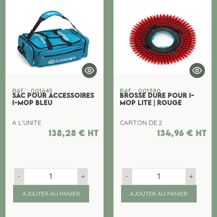
Réf. : 001645
Réf. : 001390
SAC POUR ACCESSOIRES
BROSSE DURE POUR I-
I-MOP BLEU
MOP LITE | ROUGE
A L'UNITE
CARTON DE 2
138,28
€
ht
134,96
€
ht
-
+
-
+
AJOUTER AU PANIER
AJOUTER AU PANIER