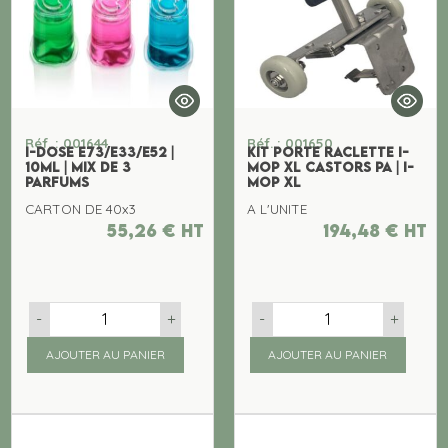
Réf. : 001644
Réf. : 001650
I-DOSE E73/E33/E52 |
KIT PORTE RACLETTE I-
10ML | MIX DE 3
MOP XL CASTORS PA | I-
PARFUMS
MOP XL
CARTON DE 40x3
A L'UNITE
55,26
€
ht
194,48
€
ht
-
+
-
+
AJOUTER AU PANIER
AJOUTER AU PANIER