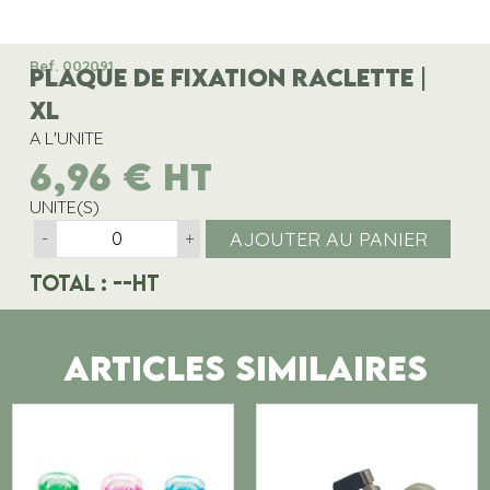
Ref. 002091
PLAQUE DE FIXATION RACLETTE |
XL
A L'UNITE
6,96
€
HT
UNITE(S)
AJOUTER AU PANIER
-
+
Total :
--
HT
ARTICLES SIMILAIRES