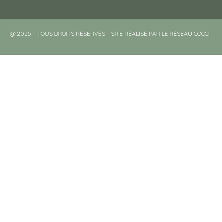
@ 2025 – TOUS DROITS RÉSERVÉS – SITE RÉALISÉ PAR LE RÉSEAU COCCI