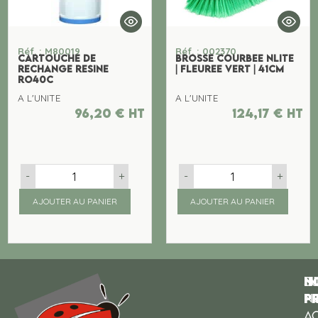
Réf. : M80019
Réf. : 002370
CARTOUCHE DE
BROSSE COURBEE nLITE
RECHANGE RESINE
| FLEUREE VERT | 41CM
RO40C
A L'UNITE
A L'UNITE
96,20
€
ht
124,17
€
ht
-
+
-
+
AJOUTER AU PANIER
AJOUTER AU PANIER
N
I
SU
p
P
N
AC