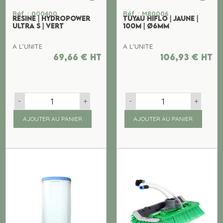
Réf. : 000400
Réf. : M80006
RESINE | HYDROPOWER
TUYAU HIFLO | JAUNE |
ULTRA S | VERT
100M | Ø6mm
A L'UNITE
A L'UNITE
69,66
€
ht
106,93
€
ht
-
+
-
+
AJOUTER AU PANIER
AJOUTER AU PANIER