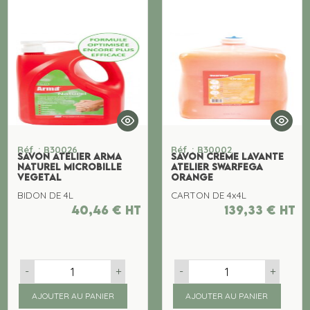
Réf. : B30026
Réf. : B30002
SAVON ATELIER ARMA
SAVON CREME LAVANTE
NATUREL MICROBILLE
ATELIER SWARFEGA
VEGETAL
ORANGE
BIDON DE 4L
CARTON DE 4x4L
40,46
€
ht
139,33
€
ht
-
+
-
+
AJOUTER AU PANIER
AJOUTER AU PANIER