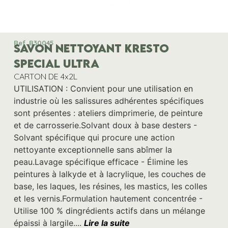
Ref. B30045
SAVON NETTOYANT KRESTO
SPECIAL ULTRA
CARTON DE 4x2L
UTILISATION : Convient pour une utilisation en
industrie où les salissures adhérentes spécifiques
sont présentes : ateliers dimprimerie, de peinture
et de carrosserie.Solvant doux à base desters -
Solvant spécifique qui procure une action
nettoyante exceptionnelle sans abîmer la
peau.Lavage spécifique efficace - Élimine les
peintures à lalkyde et à lacrylique, les couches de
base, les laques, les résines, les mastics, les colles
et les vernis.Formulation hautement concentrée -
Utilise 100 % dingrédients actifs dans un mélange
épaissi à largile....
Lire la suite