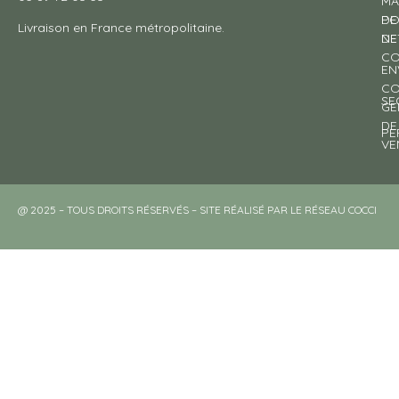
MA
DE
PO
Livraison en France métropolitaine.
NE
DE
CO
EN
CO
SE
GE
DE
PE
VE
@ 2025 – TOUS DROITS RÉSERVÉS – SITE RÉALISÉ PAR LE RÉSEAU COCCI