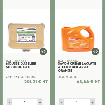
Réf. : B30025
Réf. : B30016
MOUSSE D'ATELIER
SAVON CREME LAVANTE
SOLOPOL GFX
ATELIER DEB ARMA
ORANGE
CARTON DE 4x3.25L
BIDON DE 4L
201,21
€
ht
43,44
€
ht
-
+
-
+