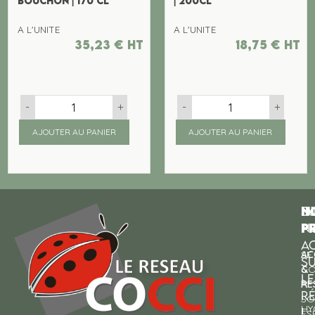
BOUCHON | 170 CL
| 200CL
A L'UNITE
A L'UNITE
35,23
€
ht
18,75
€
ht
-
+
-
+
AJOUTER AU PANIER
AJOUTER AU PANIER
N
I
SU
p
P
N
AC
AC
SE
S
&
CO
LE
RE
À
R
SO
HY
!
ES