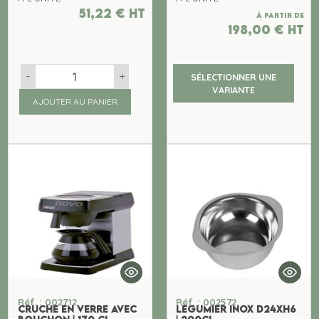
51,22
€
ht
À partir de
198,00
€
ht
-
+
SÉLECTIONNER UNE
VARIANTE
AJOUTER AU PANIER
Réf. : 002712
Réf. : 002572
CRUCHE EN VERRE AVEC
LEGUMIER INOX D24XH6