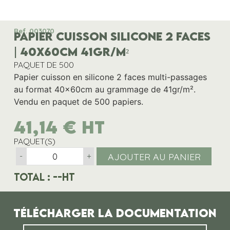
Ref. 003070
PAPIER CUISSON SILICONE 2 FACES
| 40X60CM 41GR/M²
PAQUET DE 500
Papier cuisson en silicone 2 faces multi-passages
au format 40x60cm au grammage de 41gr/m².
Vendu en paquet de 500 papiers.
41,14
€
HT
PAQUET(S)
AJOUTER AU PANIER
-
+
Total :
--
HT
Télécharger la documentation