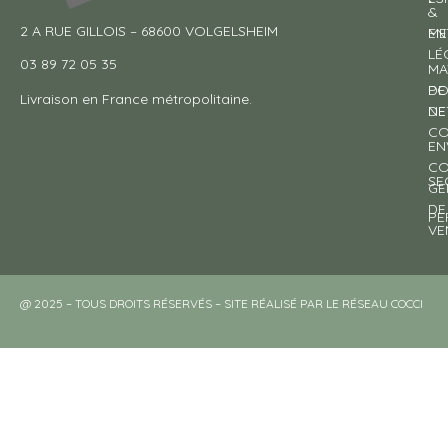
&
2 A RUE GILLOIS – 68600 VOLGELSHEIM
EN
ME
LÉ
03 89 72 05 35
MA
DE
PO
Livraison en France métropolitaine.
NE
DE
CO
EN
CO
SE
GE
DE
PE
VE
@ 2025 – TOUS DROITS RÉSERVÉS – SITE RÉALISÉ PAR LE RÉSEAU COCCI