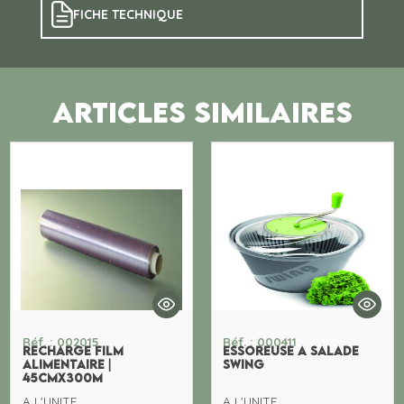
FICHE TECHNIQUE
ARTICLES SIMILAIRES
Réf. : 002015
Réf. : 000411
RECHARGE FILM
ESSOREUSE A SALADE
ALIMENTAIRE |
SWING
45CMx300M
A L'UNITE
A L'UNITE