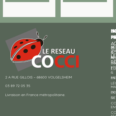
N
I
SU
p
P
N
AC
AC
SE
S
&
CO
LE
RE
À
R
SO
HY
!
ES
&
2 A RUE GILLOIS – 68600 VOLGELSHEIM
EN
ME
LÉ
03 89 72 05 35
MA
DE
PO
Livraison en France métropolitaine.
NE
DE
CO
EN
CO