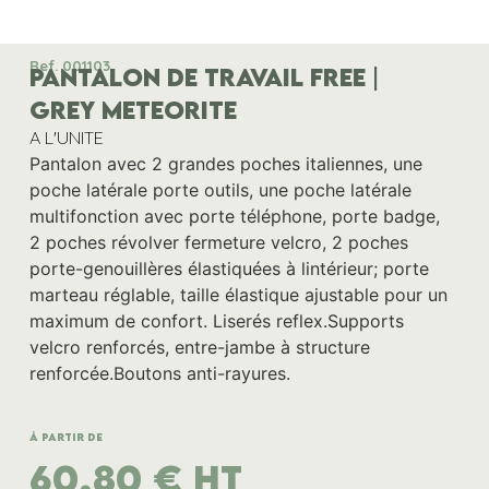
Ref. 001103
PANTALON DE TRAVAIL FREE |
GREY METEORITE
A L'UNITE
Pantalon avec 2 grandes poches italiennes, une
poche latérale porte outils, une poche latérale
multifonction avec porte téléphone, porte badge,
2 poches révolver fermeture velcro, 2 poches
porte-genouillères élastiquées à lintérieur; porte
marteau réglable, taille élastique ajustable pour un
maximum de confort. Liserés reflex.Supports
velcro renforcés, entre-jambe à structure
renforcée.Boutons anti-rayures.
À partir de
60,80
€
HT