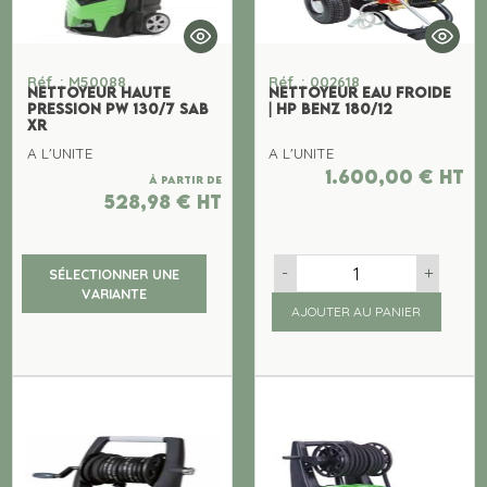
Réf. : M50088
Réf. : 002618
NETTOYEUR HAUTE
NETTOYEUR EAU FROIDE
PRESSION PW 130/7 SAB
| HP BENZ 180/12
XR
A L'UNITE
A L'UNITE
1.600,00
€
ht
À partir de
528,98
€
ht
-
+
SÉLECTIONNER UNE
VARIANTE
AJOUTER AU PANIER