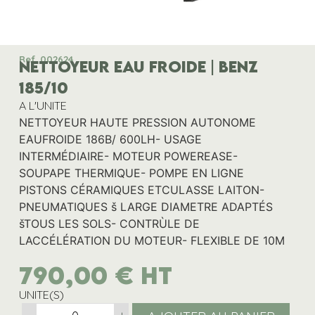
Ref. 002624
NETTOYEUR EAU FROIDE | BENZ
185/10
A L'UNITE
NETTOYEUR HAUTE PRESSION AUTONOME
EAUFROIDE 186B/ 600LH- USAGE
INTERMÉDIAIRE- MOTEUR POWEREASE-
SOUPAPE THERMIQUE- POMPE EN LIGNE
PISTONS CÉRAMIQUES ETCULASSE LAITON-
PNEUMATIQUES š LARGE DIAMETRE ADAPTÉS
šTOUS LES SOLS- CONTRÙLE DE
LACCÉLÉRATION DU MOTEUR- FLEXIBLE DE 10M
790,00
€
HT
UNITE(S)