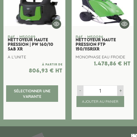
Réf. : M50089
Réf. : M50096
NETTOYEUR HAUTE
NETTOYEUR HAUTE
PRESSION | PW 160/10
PRESSION FTP
SAB XR
150/11SRiXR
A L'UNITE
MONOPHASE EAU FROIDE
1.478,86
€
ht
À partir de
806,93
€
ht
-
+
SÉLECTIONNER UNE
VARIANTE
AJOUTER AU PANIER
N
I
SU