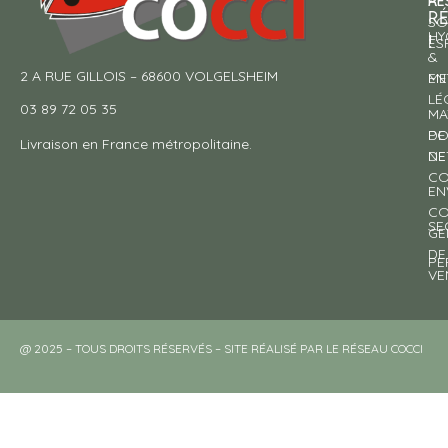
RE
À
R
SO
HY
!
ES
&
2 A RUE GILLOIS – 68600 VOLGELSHEIM
EN
ME
LÉ
03 89 72 05 35
MA
DE
PO
Livraison en France métropolitaine.
NE
DE
CO
EN
CO
SE
GE
DE
PE
VE
@ 2025 – TOUS DROITS RÉSERVÉS – SITE RÉALISÉ PAR LE RÉSEAU COCCI