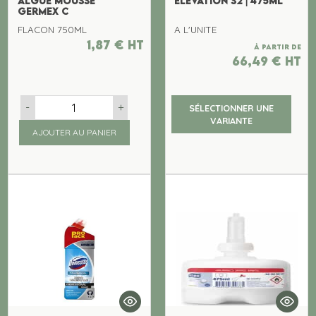
ALGUE MOUSSE
ELEVATION S2 | 475ML
GERMEX C
FLACON 750ML
A L'UNITE
1,87
€
ht
À partir de
66,49
€
ht
-
+
SÉLECTIONNER UNE
VARIANTE
AJOUTER AU PANIER