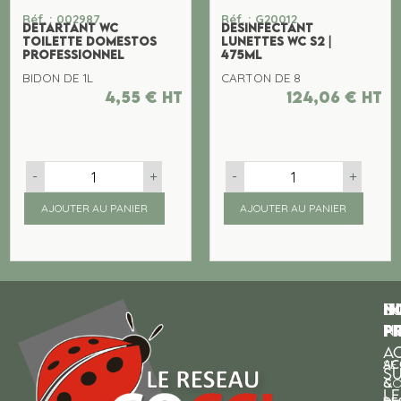
Réf. : 002987
Réf. : G20012
DETARTANT WC
DESINFECTANT
TOILETTE DOMESTOS
LUNETTES WC S2 |
PROFESSIONNEL
475ML
BIDON DE 1L
CARTON DE 8
4,55
€
ht
124,06
€
ht
-
+
-
+
AJOUTER AU PANIER
AJOUTER AU PANIER
N
I
SU
p
P
N
AC
AC
SE
S
&
CO
LE