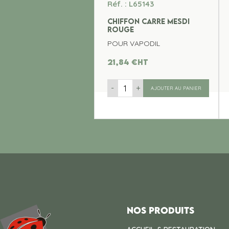
Réf. : L65143
CHIFFON CARRE MESDI
ROUGE
POUR VAPODIL
21,84
€
ht
-
+
AJOUTER AU PANIER
Nos produits