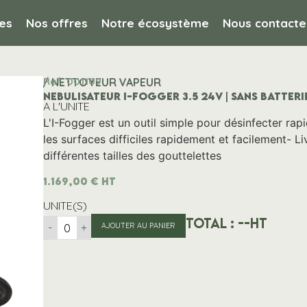
es
Nos offres
Notre écosystème
Nous contacte
Ref. 001109
nettoyage / NETTOYEUR VAPEUR
NEBULISATEUR I-FOGGER 3.5 24V | SANS BATTERI
A L'UNITE
L'I-Fogger est un outil simple pour désinfecter rapi
les surfaces difficiles rapidement et facilement- 
différentes tailles des gouttelettes
1.169,00
€
HT
UNITE(S)
Total :
--
HT
-
+
AJOUTER AU PANIER