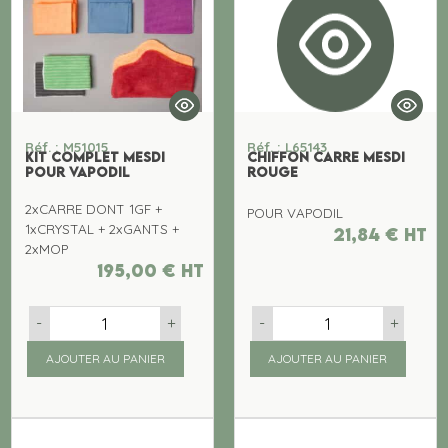
Réf. : M51015
Réf. : L65143
KIT COMPLET MESDI
CHIFFON CARRE MESDI
POUR VAPODIL
ROUGE
2xCARRE DONT 1GF +
POUR VAPODIL
1xCRYSTAL + 2xGANTS +
21,84
€
ht
2xMOP
195,00
€
ht
-
+
-
+
AJOUTER AU PANIER
AJOUTER AU PANIER