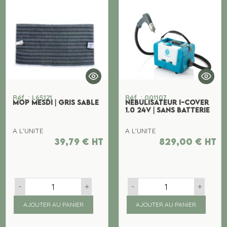
Réf. : L65121
Réf. : 001107
MOP MESDI | GRIS SABLE
NEBULISATEUR I-COVER
1.0 24V | SANS BATTERIE
A L'UNITE
A L'UNITE
39,79
€
ht
829,00
€
ht
-
+
-
+
AJOUTER AU PANIER
AJOUTER AU PANIER