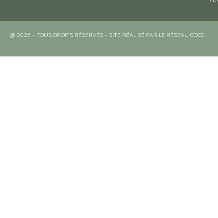
@ 2025 – TOUS DROITS RÉSERVÉS – SITE RÉALISÉ PAR LE RÉSEAU COCCI