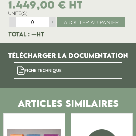
1.449,00
€
HT
UNITE(S)
AJOUTER AU PANIER
-
+
Total :
--
HT
Télécharger la documentation
FICHE TECHNIQUE
ARTICLES SIMILAIRES