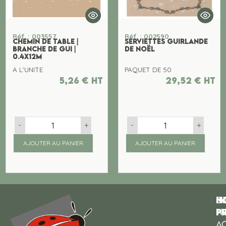
Réf. : 003557
Réf. : 002590
CHEMIN DE TABLE |
SERVIETTES GUIRLANDE
BRANCHE DE GUI |
DE NOËL
0.4X12M
A L'UNITE
PAQUET DE 50
5,26
€
ht
29,52
€
ht
-
+
-
+
AJOUTER AU PANIER
AJOUTER AU PANIER
N
I
SU
p
P
N
AC