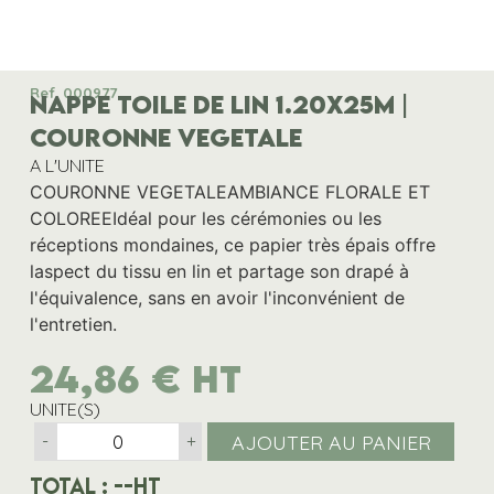
Ref. 000977
NAPPE TOILE DE LIN 1.20x25M |
COURONNE VEGETALE
A L'UNITE
COURONNE VEGETALEAMBIANCE FLORALE ET
COLOREEIdéal pour les cérémonies ou les
réceptions mondaines, ce papier très épais offre
laspect du tissu en lin et partage son drapé à
l'équivalence, sans en avoir l'inconvénient de
l'entretien.
24,86
€
HT
UNITE(S)
AJOUTER AU PANIER
-
+
Total :
--
HT