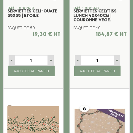
Réf. : 000968
Réf. : 001560
SERVIETTES CELI-OUATE
SERVIETTES CELYTISS
38x38 | ETOILE
LUNCH 40x40CM |
COURONNE VEGE.
PAQUET DE 50
PAQUET DE 40
19,30
€
ht
184,87
€
ht
-
+
-
+
AJOUTER AU PANIER
AJOUTER AU PANIER