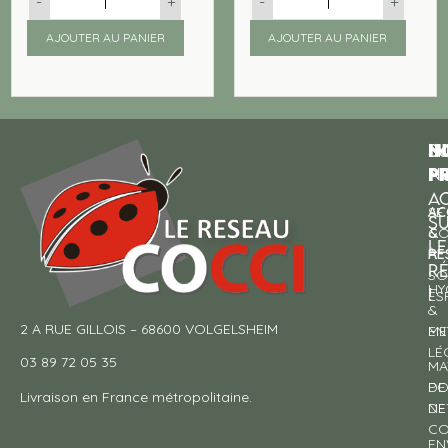
-
+
-
+
AJOUTER AU PANIER
AJOUTER AU PANIER
N
I
SU
p
P
N
AC
AC
SE
S
&
CO
LE
RE
À
R
SO
HY
!
ES
&
2 A RUE GILLOIS – 68600 VOLGELSHEIM
EN
ME
LÉ
03 89 72 05 35
MA
DE
PO
Livraison en France métropolitaine.
NE
DE
CO
EN