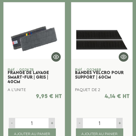
Réf. : 002678
Réf. : 002488
FRANGE DE LAVAGE
BANDES VELCRO POUR
SMART-FUR | GRIS |
SUPPORT | 60CM
40CM
A L'UNITE
PAQUET DE 2
9,95
€
ht
4,14
€
ht
-
+
-
+
AJOUTER AU PANIER
AJOUTER AU PANIER