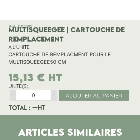
Ref. 002391
MULTISQUEEGEE | CARTOUCHE DE
REMPLACEMENT
A L'UNITE
CARTOUCHE DE REMPLACMENT POUR LE
MULTISQUEEGEE50 CM
15,13
€
HT
UNITE(S)
AJOUTER AU PANIER
-
+
Total :
--
HT
ARTICLES SIMILAIRES