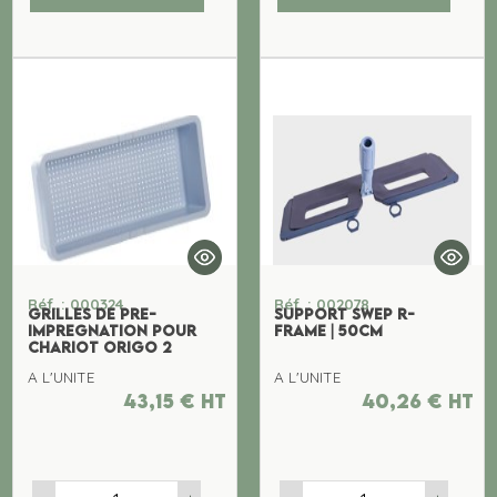
Réf. : 000324
Réf. : 002078
GRILLES DE PRE-
SUPPORT SWEP R-
IMPREGNATION POUR
FRAME | 50CM
CHARIOT ORIGO 2
A L'UNITE
A L'UNITE
43,15
€
ht
40,26
€
ht