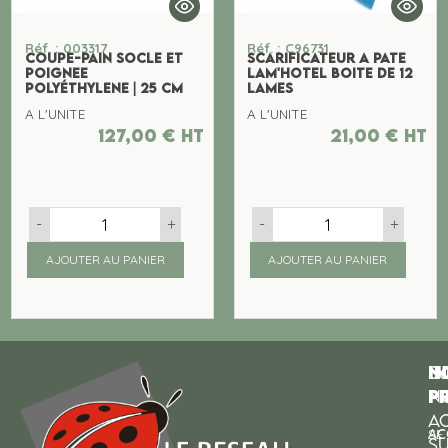
Réf. : 003317
Réf. : C96731
COUPE-PAIN SOCLE ET
SCARIFICATEUR A PATE
POIGNEE
LAM'HOTEL BOITE DE 12
POLYéTHYLENE | 25 CM
LAMES
A L'UNITE
A L'UNITE
127,00
€
ht
21,00
€
ht
-
+
-
+
AJOUTER AU PANIER
AJOUTER AU PANIER
N
I
SU
p
P
N
AC
AC
SE
S