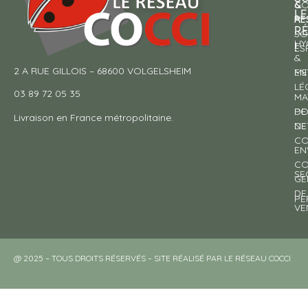
&
CO
LE
RE
À
R
SO
HY
!
ES
&
2 A RUE GILLOIS – 68600 VOLGELSHEIM
EN
ME
LÉ
03 89 72 05 35
MA
DE
PO
Livraison en France métropolitaine.
NE
DE
CO
EN
CO
SE
GE
DE
PE
VE
@ 2025 – TOUS DROITS RÉSERVÉS – SITE RÉALISÉ PAR LE RÉSEAU COCCI