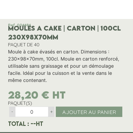
Ref. 004484
MOULES A CAKE | CARTON | 100CL
230x98x70MM
PAQUET DE 40
Moule à cake évasés en carton. Dimensions :
230x98x70mm, 100cl. Moule en carton renforcé,
utilisable sans graissage et pour un démoulage
facile. Idéal pour la cuisson et la vente dans le
même contenant.
28,20
€
HT
PAQUET(S)
AJOUTER AU PANIER
-
+
Total :
--
HT